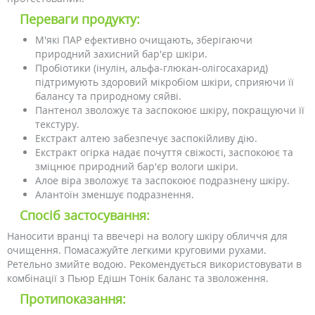
Переваги продукту:
М'які ПАР ефективно очищають, зберігаючи
природний захисний бар'єр шкіри.
Пробіотики (інулін, альфа-глюкан-олігосахарид)
підтримують здоровий мікробіом шкіри, сприяючи її
балансу та природному сяйві.
Пантенол зволожує та заспокоює шкіру, покращуючи її
текстуру.
Екстракт алтею забезпечує заспокійливу дію.
Екстракт огірка надає почуття свіжості, заспокоює та
зміцнює природний бар'єр вологи шкіри.
Алое віра зволожує та заспокоює подразнену шкіру.
Алантоїн зменшує подразнення.
Спосіб застосування:
Наносити вранці та ввечері на вологу шкіру обличчя для
очищення. Помасажуйте легкими круговими рухами.
Ретельно змийте водою. Рекомендується використовувати в
комбінації з Пьюр Едішн Тонік баланс та зволоження.
Протипоказання: