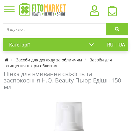
|
Категорії
RU
UA
Засоби для догляду за обличчям
Засоби для
очищення шкіри обличчя
Пінка для вмивання свіжість та
заспокоєння H.Q. Beauty Пьюр Едішн 150
мл