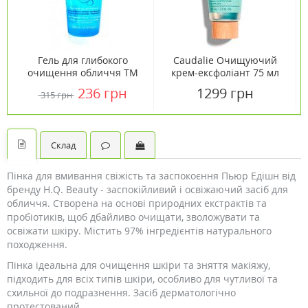
Гель для глибокого
Caudalie Очищуючий
очищення обличчя ТМ
крем-ексфоліант 75 мл
Біфас / Byphasse 200 мл
236 грн
1299 грн
315 грн
Склад
Пінка для вмивання свіжість та заспокоєння Пьюр Едішн від
бренду H.Q. Beauty - заспокійливий і освіжаючий засіб для
обличчя. Створена на основі природних екстрактів та
пробіотиків, щоб дбайливо очищати, зволожувати та
освіжати шкіру. Містить 97% інгредієнтів натурального
походження.
Пінка ідеальна для очищення шкіри та зняття макіяжу,
підходить для всіх типів шкіри, особливо для чутливої ​​та
схильної до подразнення. Засіб дерматологічно
протестований.