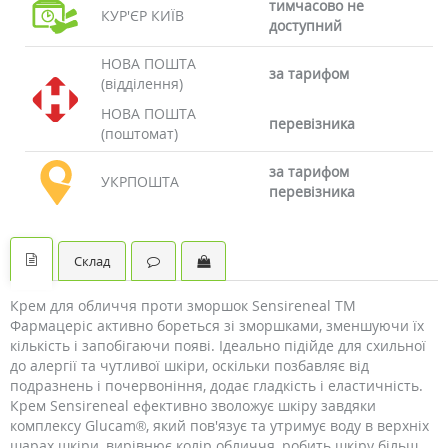
тимчасово не
КУР'ЄР КИЇВ
доступний
НОВА ПОШТА
за тарифом
(відділення)
НОВА ПОШТА
перевізника
(поштомат)
за тарифом
УКРПОШТА
перевізника
Склад
Крем для обличчя проти зморшок Sensireneal ТМ
Фармацеріс активно бореться зі зморшками, зменшуючи їх
кількість і запобігаючи появі. Ідеально підійде для схильної
до алергії та чутливої ​​шкіри, оскільки позбавляє від
подразнень і почервоніння, додає гладкість і еластичність.
Крем Sensireneal ефективно зволожує шкіру завдяки
комплексу Glucam®, який пов'язує та утримує воду в верхніх
шарах шкіри, вирівнює колір обличчя, робить шкіру більш