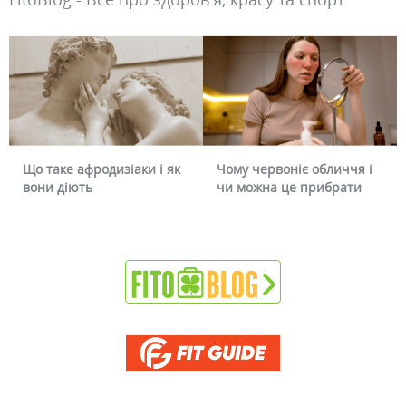
Що таке афродизіаки і як
Чому червоніє обличчя і
вони діють
чи можна це прибрати