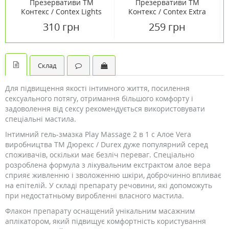
Презервативи ТМ
Презервативи ТМ
Контекс / Contex Lights
Контекс / Contex Extra
№12
Large №12
310 грн
259 грн
Склад
Для підвищення якості інтимного життя, посилення
сексуального потягу, отримання більшого комфорту і
задоволення від сексу рекомендується використовувати
спеціальні мастила.
Інтимний гель-змазка Play Massage 2 в 1 c Алое Vera
виробництва ТМ Дюрекс / Durex дуже популярний серед
споживачів, оскільки має безліч переваг. Спеціально
розроблена формула з лікувальним екстрактом алое вера
сприяє живленню і зволоженню шкіри, доброчинно впливає
на епітелій. У складі препарату речовини, які допоможуть
при недостатньому виробленні власного мастила.
Флакон препарату оснащений унікальним масажним
аплікатором, який підвищує комфортність користування