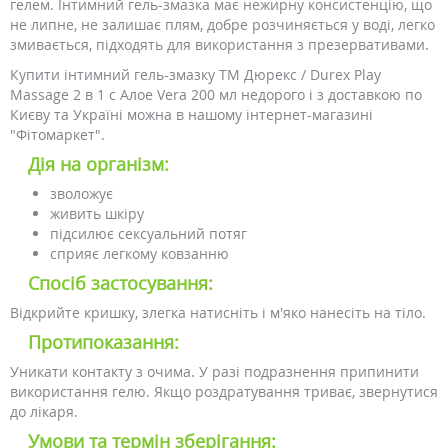
гелем. Інтимний гель-змазка має нежирну консистенцію, що
не липне, не залишає плям, добре розчиняється у воді, легко
змивається, підходять для використання з презервативами.
Купити інтимний гель-змазку ТМ Дюрекс / Durex Play
Massage 2 в 1 c Алое Vera 200 мл недорого і з доставкою по
Києву та Україні можна в нашому інтернет-магазині
"Фітомаркет".
Дія на організм:
зволожує
живить шкіру
підсилює сексуальний потяг
сприяє легкому ковзанню
Спосіб застосування:
Відкрийте кришку, злегка натисніть і м'яко нанесіть на тіло.
Протипоказання:
Уникати контакту з очима. У разі подразнення припинити
використання гелю. Якщо роздратування триває, звернутися
до лікаря.
Умови та термін зберігання: