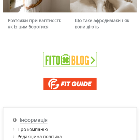
:
Що таке афродизіаки і як
Чому червоніє обличчя і
вони діють
чи можна це прибрати
Інформація
Про компанію
Редакційна політика