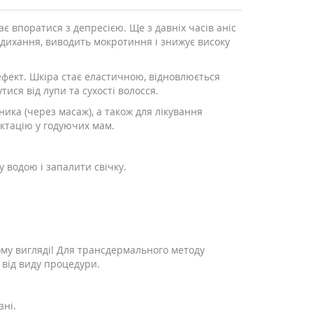
 впоратися з депресією. Ще з давніх часів аніс
є дихання, виводить мокротиння і знижує високу
ефект. Шкіра стає еластичною, відновлюється
ся від лупи та сухості волосся.
ика (через масаж), а також для лікування
лактацію у годуючих мам.
 водою і запалити свічку.
ому вигляді! Для трансдермального методу
 від виду процедури.
зні.