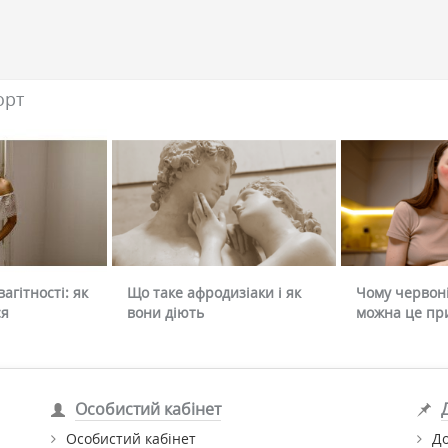
орт
агітності: як
Що таке афродизіаки і як
Чому червоні
ся
вони діють
можна це пр
Особистий кабінет
Особистий кабінет
До