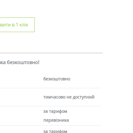
ити в 1 клік
авка безкоштовно!
безкоштовно
тимчасово не доступний
за тарифом
перевізника
за тарифом