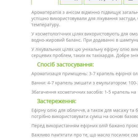
Ароматерапія з анісом відмінно підвищує загальн
успішно використовували для лікування застуди, 
температуру.
У косметологічних цілях використовують для омо
водно-жировий баланс. При додаванні в шампунь а
У лікувальних цілях цю унікальну ефірну олію в
серцевих проблем, таких як тахікардія. Добре зні
Спосіб застосування:
Ароматизація приміщень: 3-7 крапель ефірної олі
Ванни: 4-7 крапель змішати з емульгатором: 100-2
Збагачення косметичних засобів: 1-5 крапель на 
Застереження:
Ефірну олію для обличчя, а також для масажу та 
потрібно використовувати суміш на основі базово
Перед використанням ефірних олій бажано проко
Важливо пам'ятати про те, що масло посилює свої