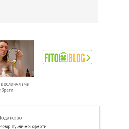
є обличчя і чи
ибрати
Додатково
говір публічної оферти