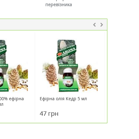
перевізника
00% ефірна
Ефірна олія Кедр 5 мл
Ефірна олія 
мл
47 грн
84 грн