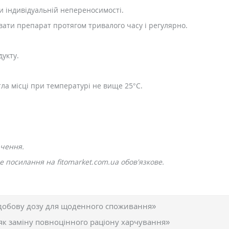
ри індивідуальній непереносимості.
увати препарат протягом тривалого часу і регулярно.
укту.
тла місці при температурі не вище 25°С.
ачення.
 посилання на fitomarket.com.ua обов'язкове.
добову дозу для щоденного споживання»
як заміну повноцінного раціону харчування»