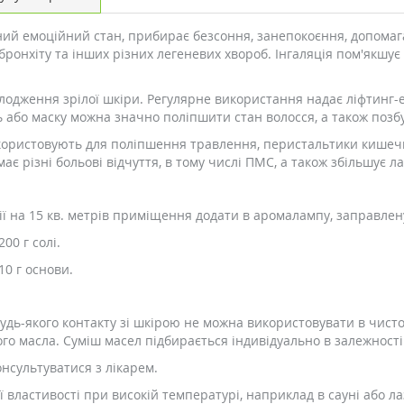
ий емоційний стан, прибирає безсоння, занепокоєння, допомагає
бронхіту та інших різних легеневих хвороб. Інгаляція пом'якшу
лодження зрілої шкіри. Регулярне використання надає ліфтинг-
бо маску можна значно поліпшити стан волосся, а також позбути
икористовують для поліпшення травлення, перистальтики кишечн
має різні больові відчуття, в тому числі ПМС, а також збільшує 
ї на 15 кв. метрів приміщення додати в аромалампу, заправлену
00 г солі.
10 г основи.
будь-якого контакту зі шкірою не можна використовувати в чист
го масла. Суміш масел підбирається індивідуально в залежності
нсультуватися з лікарем.
 властивості при високій температурі, наприклад в сауні або ла