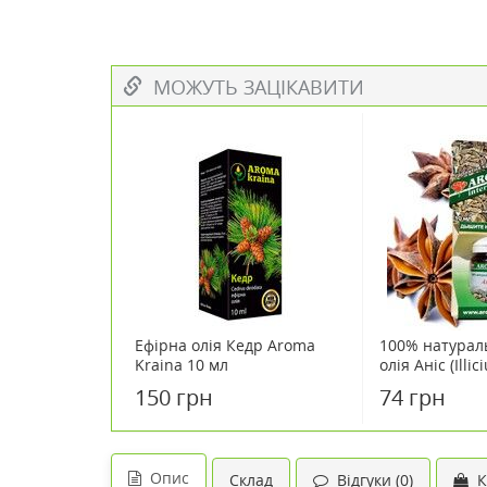
МОЖУТЬ ЗАЦІКАВИТИ
Ефірна олія Кедр Aroma
100% натурал
Kraina 10 мл
олія Аніс (Illi
мл
150 грн
74 грн
Опис
Склад
Відгуки (0)
К