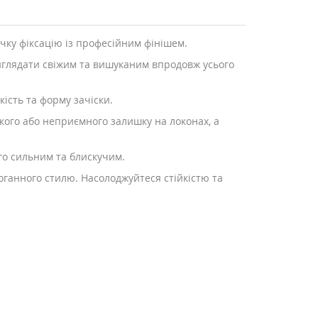
учку фіксацію із професійним фінішем.
виглядати свіжим та вишуканим впродовж усього
кість та форму зачіски.
пкого або неприємного залишку на локонах, а
го сильним та блискучим.
здоганного стилю. Насолоджуйтеся стійкістю та