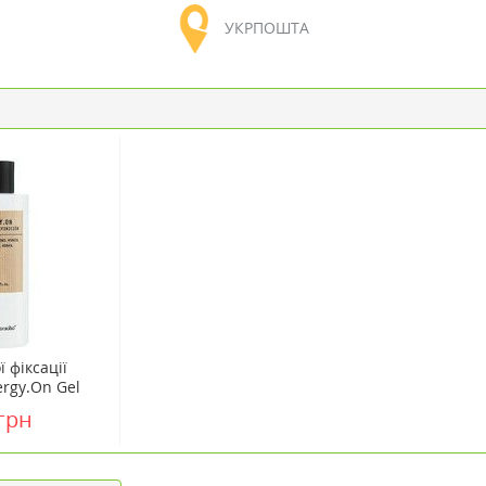
УКРПОШТА
 фіксації
rgy.On Gel
 мл
грн