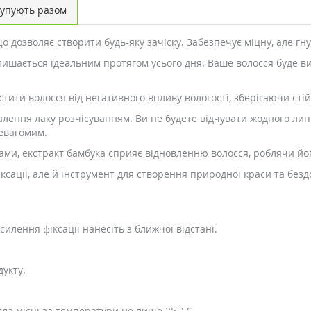
упують разом
о дозволяє створити будь-яку зачіску. Забезпечує міцну, але гн
алишається ідеальним протягом усього дня. Ваше волосся буде 
тити волосся від негативного впливу вологості, зберігаючи стій
алення лаку розчісуванням. Ви не будете відчувати жодного ли
евагомим.
ами, екстракт бамбука сприяє відновленню волосся, роблячи йо
 фіксації, але й інструмент для створення природної краси та бе
осилення фіксації нанесіть з ближчої відстані.
укту.
тла місці за температури не вище 25 ° С