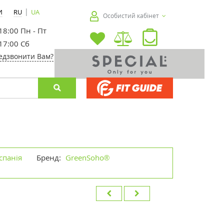
|
И
RU
UA
Особистий кабінет
 18:00 Пн - Пт
 17:00 Сб
едзвонити Вам?
спанія
Бренд:
GreenSoho®