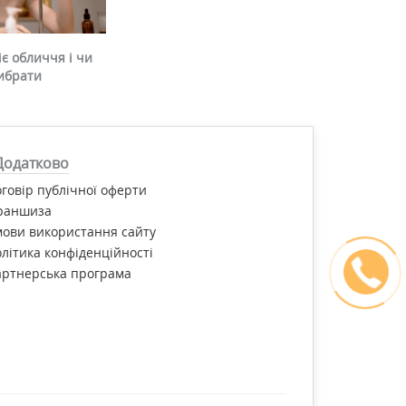
є обличчя і чи
ибрати
Додатково
говір публічної оферти
раншиза
ови використання сайту
літика конфіденційності
артнерська програма