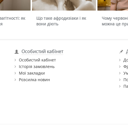
агітності: як
Що таке афродизіаки і як
Чому червоні
ся
вони діють
можна це пр
Особистий кабінет
Особистий кабінет
До
Історія замовлень
Ф
Мої закладки
Ум
Розсилка новин
По
П