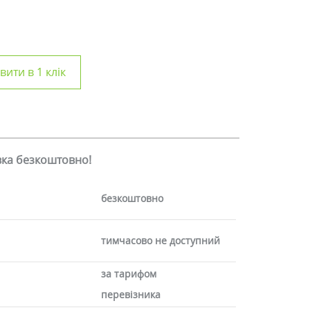
ити в 1 клік
авка безкоштовно!
безкоштовно
тимчасово не доступний
за тарифом
перевізника