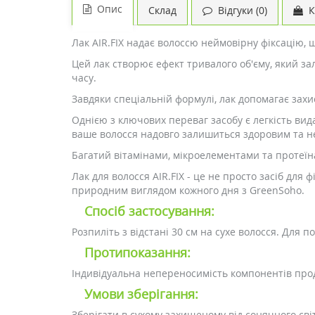
Опис
Склад
Відгуки (0)
К
Лак AIR.FIX надає волоссю неймовірну фіксацію, щ
Цей лак створює ефект тривалого об'єму, який з
часу.
Завдяки спеціальній формулі, лак допомагає захис
Однією з ключових переваг засобу є легкість вид
ваше волосся надовго залишиться здоровим та н
Багатий вітамінами, мікроелементами та протеїн
Лак для волосся AIR.FIX - це не просто засіб для
природним виглядом кожного дня з GreenSoho.
Спосіб застосування:
Розпиліть з відстані 30 см на сухе волосся. Для п
Протипоказання:
Індивідуальна непереносимість компонентів прод
Умови зберігання:
Зберігати в сухому захищеному від сонячного сві