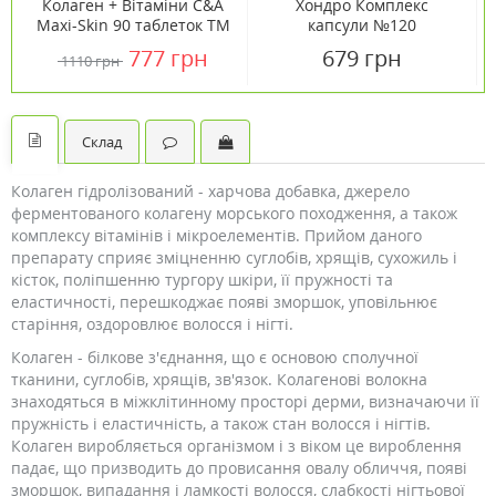
Колаген + Вітаміни С&А
Хондро Комплекс
Maxi-Skin 90 таблеток ТМ
капсули №120
Кантрі Лайф / Country
777 грн
679 грн
1110 грн
Life
Склад
Колаген гідролізований - харчова добавка, джерело
ферментованого колагену морського походження, а також
комплексу вітамінів і мікроелементів. Прийом даного
препарату сприяє зміцненню суглобів, хрящів, сухожиль і
кісток, поліпшенню тургору шкіри, її пружності та
еластичності, перешкоджає появі зморшок, уповільнює
старіння, оздоровлює волосся і нігті.
Колаген - білкове з'єднання, що є основою сполучної
тканини, суглобів, хрящів, зв'язок. Колагенові волокна
знаходяться в міжклітинному просторі дерми, визначаючи її
пружність і еластичність, а також стан волосся і нігтів.
Колаген виробляється організмом і з віком це вироблення
падає, що призводить до провисання овалу обличчя, появі
зморшок, випадання і ламкості волосся, слабкості нігтьової