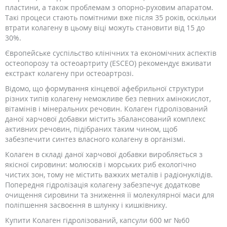
пластини, а також проблемам з опорно-руховим апаратом.
Такі процеси стають помітними вже після 35 років, оскільки
втрати колагену в цьому віці можуть становити від 15 до
30%.
Європейське суспільство клінічних та економічних аспектів
остеопорозу та остеоартриту (ESCEO) рекомендує вживати
екстракт колагену при остеоартрозі.
Відомо, що формування кінцевої афебрильної структури
різних типів колагену неможливе без певних амінокислот,
вітамінів і мінеральних речовин. Колаген гідролізований
даної харчової добавки містить збалансований комплекс
активних речовин, підібраних таким чином, щоб
забезпечити синтез власного колагену в організмі.
Колаген в складі даної харчової добавки виробляється з
якісної сировини: молюсків і морських риб екологічно
чистих зон, тому не містить важких металів і радіонуклідів.
Попередня гідролізація колагену забезпечує додаткове
очищення сировини та зниження її молекулярної маси для
поліпшення засвоєння в шлунку і кишківнику.
Купити Колаген гідролізований, капсули 600 мг №60