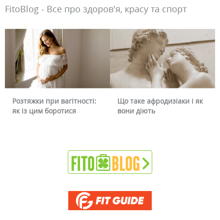
FitoBlog - Все про здоров'я, красу та спорт
ри вагітності:
Що таке афродизіаки і як
Чому червоні
боротися
вони діють
чи можна це