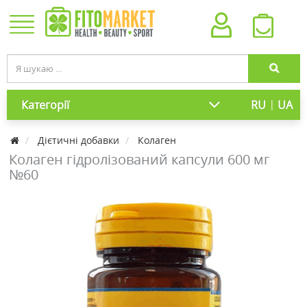
|
Категорії
RU
UA
Дієтичні добавки
Колаген
Колаген гідролізований капсули 600 мг
№60