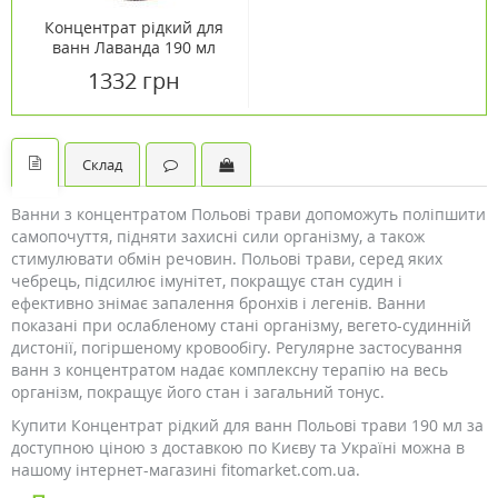
Концентрат рідкий для
ванн Лаванда 190 мл
1332 грн
Склад
Ванни з концентратом Польові трави допоможуть поліпшити
самопочуття, підняти захисні сили організму, а також
стимулювати обмін речовин. Польові трави, серед яких
чебрець, підсилює імунітет, покращує стан судин і
ефективно знімає запалення бронхів і легенів. Ванни
показані при ослабленому стані організму, вегето-судинній
дистонії, погіршеному кровообігу. Регулярне застосування
ванн з концентратом надає комплексну терапію на весь
організм, покращує його стан і загальний тонус.
Купити Концентрат рідкий для ванн Польові трави 190 мл за
доступною ціною з доставкою по Києву та Україні можна в
нашому інтернет-магазині fitomarket.com.ua.