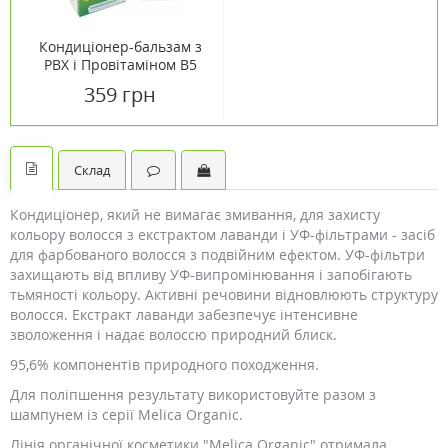
Кондиціонер-бальзам з
РВХ і Провітаміном В5
250 мл
359 грн
Склад
Кондиціонер, який не вимагає змивання, для захисту
кольору волосся з екстрактом лаванди і УФ-фільтрами - засіб
для фарбованого волосся з подвійним ефектом. УФ-фільтри
захищають від впливу УФ-випромінювання і запобігають
тьмяності кольору. Активні речовини відновлюють структуру
волосся. Екстракт лаванди забезпечує інтенсивне
зволоження і надає волоссю природний блиск.
95,6% компонентів природного походження.
Для поліпшення результату використовуйте разом з
шампунем із серії Melica Organic.
Лінія органічної косметики "Melica Organic" отримала