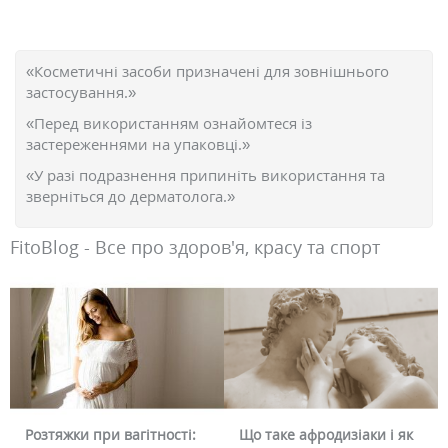
«Косметичні засоби призначені для зовнішнього
застосування.»
«Перед використанням ознайомтеся із
застереженнями на упаковці.»
«У разі подразнення припиніть використання та
зверніться до дерматолога.»
FitoBlog - Все про здоров'я, красу та спорт
ітності:
Що таке афродизіаки і як
Чому червоніє обли