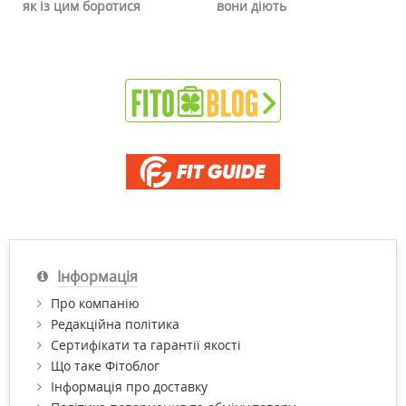
ся
вони діють
чи можна це прибр
Інформація
Про компанію
Редакційна політика
Сертифікати та гарантії якості
Що таке Фітоблог
Інформація про доставку