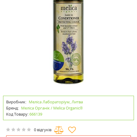
Виробник:
Меліса Лабораторіум, Литва
Бренд:
Меліса Органік / Melica Organic®
Код Товару:
666139
0 відгуків