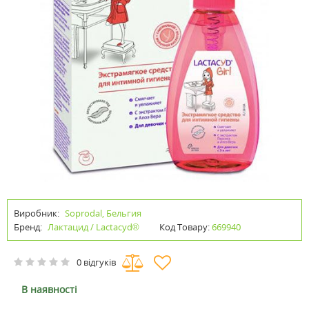
Виробник:
Soprodal, Бельгия
Бренд:
Лактацид / Lactacyd®
Код Товару:
669940
0 відгуків
В наявності