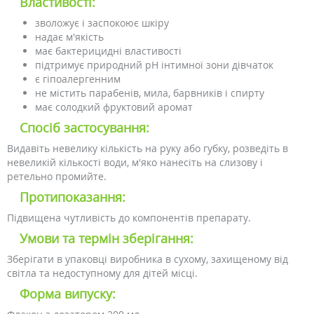
Властивості:
зволожує і заспокоює шкіру
надає м'якість
має бактерицидні властивості
підтримує природний pH інтимної зони дівчаток
є гіпоалергенним
не містить парабенів, мила, барвників і спирту
має солодкий фруктовий аромат
Спосіб застосування:
Видавіть невелику кількість на руку або губку, розведіть в
невеликій кількості води, м'яко нанесіть на слизову і
ретельно промийте.
Протипоказання:
Підвищена чутливість до компонентів препарату.
Умови та термін зберігання:
Зберігати в упаковці виробника в сухому, захищеному від
світла та недоступному для дітей місці.
Форма випуску: