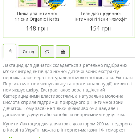
Пінка для інтимної
Гель для щоденної
гігієни Organic Herbs
інтимної гігієни Фемофіт
Фемофіт Об`єм 150 мл
жіночі трави 250 мл
148 грн
154 грн
Склад
Лактацид для дівчаток складається з ретельно підібраних
м'яких інгредієнтів для ніжної дитячої зони: екстракту
персика, алое вера і натуральної молочної кислоти. Екстракт
Персика має пом'якшувальну та протизапальну дії, живить і
пом'якшує шкіру. Екстракт алое вера наділений
бактерицидними властивостями, а натуральна молочна
кислота сприяє підтримці природного pH інтимної зони
дівчаток. Тому засіб не тільки дбайливо очищає, але і
допомагає усунути або запобігти неприємним відчуттям.
Купити Лактацид для дівчаток c дозатором 200 мл недорого
в Києві та Україні можна в інтернет-магазині Фітомаркет.