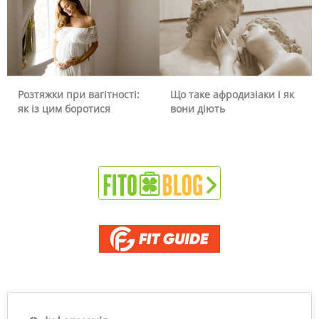
тяжки при вагітності:
Що таке афродизіаки і як
Чому 
із цим боротися
вони діють
чи мо