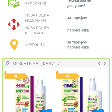
тимчасово не
КУР'ЄР КИЇВ
доступний
НОВА ПОШТА
за тарифом
(відділення)
НОВА ПОШТА
перевізника
(поштомат)
за тарифом
УКРПОШТА
перевізника
МОЖУТЬ ЗАЦІКАВИТИ
ХІТ
ХІТ