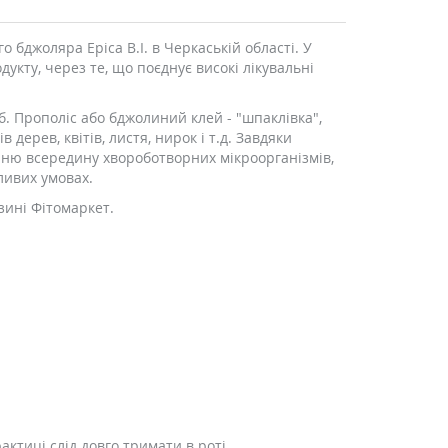
 бджоляра Еріса В.І. в Черкаській області. У
укту, через те, що поєднує високі лікувальні
б. Прополіс або бджолиний клей - "шпаклівка",
дерев, квітів, листя, нирок і т.д. Завдяки
нню всередину хвороботворних мікроорганізмів,
ливих умовах.
зині Фітомаркет.
актиці слід довго тримати в роті.