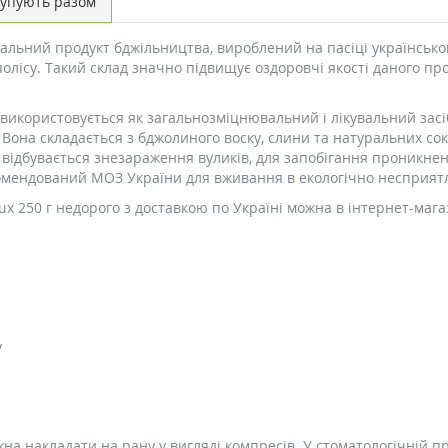
упують разом
альний продукт бджільництва, вироблений на пасіці українського
олісу. Такий склад значно підвищує оздоровчі якості даного прод
а використовується як загальнозміцнювальний і лікувальний засі
она складається з бджолиного воску, слини та натуральних соків 
відбувається знезараження вуликів, для запобігання проникне
комендований МОЗ України для вживання в екологічно несприят
x 250 г недорого з доставкою по Україні можна в інтернет-мага
у
на накладати на рану у вигляді компресів. У стоматологічній пр