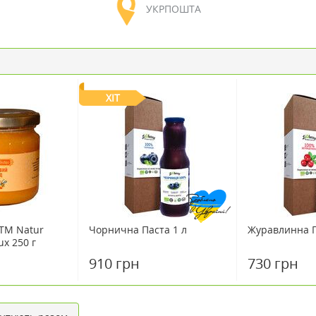
УКРПОШТА
ХІТ
ТМ Natur
Чорнична Паста 1 л
Журавлинна П
ux 250 г
910 грн
730 грн