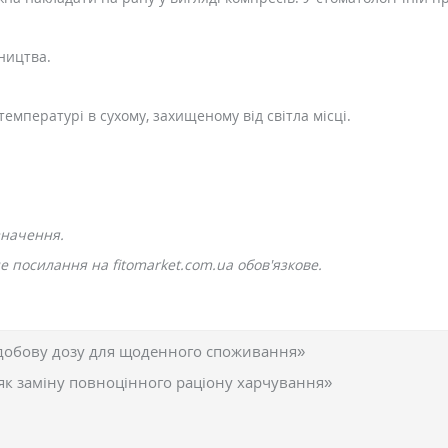
ництва.
температурі в сухому, захищеному від світла місці.
значення.
 посилання на fitomarket.com.ua обов'язкове.
добову дозу для щоденного споживання»
як заміну повноцінного раціону харчування»