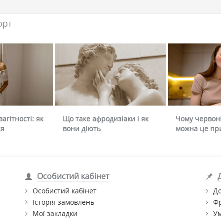
орт
агітності: як
Що таке афродизіаки і як
Чому червоні
ся
вони діють
можна це пр
Особистий кабінет
Особистий кабінет
До
Історія замовлень
Ф
Мої закладки
Ум