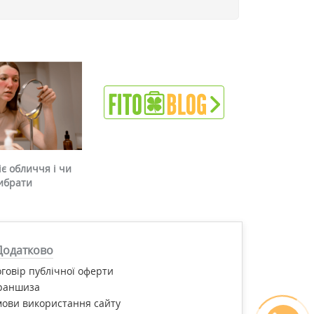
є обличчя і чи
ибрати
Додатково
говір публічної оферти
раншиза
ови використання сайту