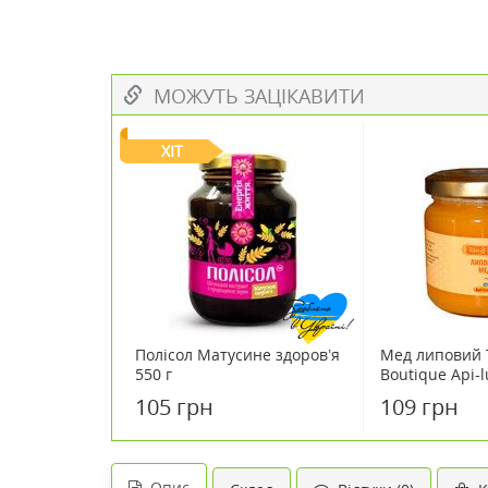
МОЖУТЬ ЗАЦІКАВИТИ
ХІТ
Полісол Матусине здоров’я
Мед липовий 
550 г
Boutique Api-l
105 грн
109 грн
Опис