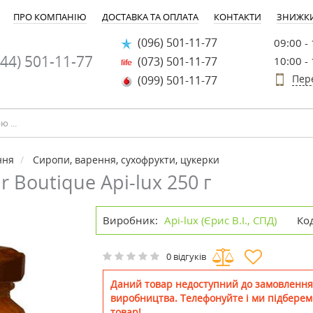
ПРО КОМПАНІЮ
ДОСТАВКА ТА ОПЛАТА
КОНТАКТИ
ЗНИЖК
(096) 501-11-77
09:00 -
44) 501-11-77
(073) 501-11-77
10:00 -
Пер
(099) 501-11-77
ння
Сиропи, варення, сухофрукти, цукерки
 Boutique Api-lux 250 г
Виробник:
Api-lux (Єрис В.І., СПД)
Ко
0 відгуків
Даний товар недоступний до замовлення
виробництва. Телефонуйте і ми підберем
товар!