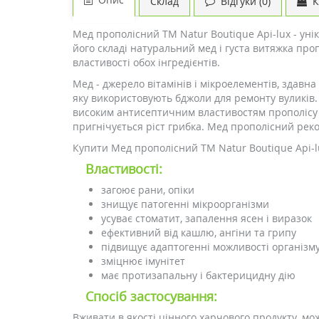
Склад
Відгуки (0)
К
Мед прополісний ТМ Natur Boutique Api-lux - унік
його складі натуральний мед і густа витяжка проп
властивості обох інгредієнтів.
Мед - джерело вітамінів і мікроелементів, здавн
яку використовують бджоли для ремонту вуликів. В
високим антисептичним властивостям прополісу 
пригнічується ріст грибка. Мед прополісний ре
Купити Мед прополісний ТМ Natur Boutique Api-lu
Властивості:
загоює рани, опіки
знищує патогенні мікроорганізми
усуває стоматит, запалення ясен і виразок
ефективний від кашлю, ангіни та грипу
підвищує адаптогенні можливості організм
зміцнює імунітет
має протизапальну і бактерицидну дію
Спосіб застосування:
Вживати в якості цінного харчового продукту, мож