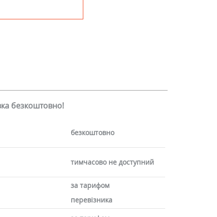
авка безкоштовно!
безкоштовно
тимчасово не доступний
за тарифом
перевізника