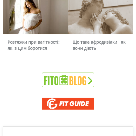
Що таке афродизіаки і як
Чому червоніє обличчя і
вони діють
чи можна це прибрати