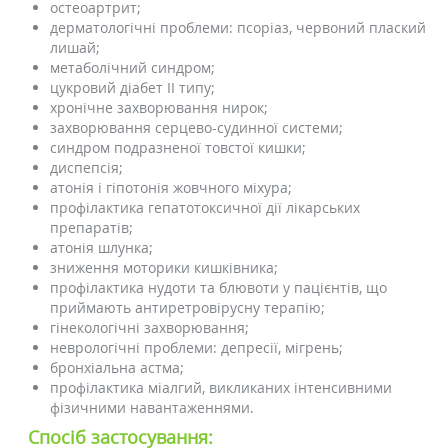
остеоартрит;
дерматологічні проблеми: псоріаз, червоний плаский
лишай;
метаболічний синдром;
цукровий діабет II типу;
хронічне захворювання нирок;
захворювання серцево-судинної системи;
синдром подразненої товстої кишки;
диспепсія;
атонія і гіпотонія жовчного міхура;
профілактика гепатотоксичної дії лікарських
препаратів;
атонія шлунка;
зниження моторики кишківника;
профілактика нудоти та блювоти у пацієнтів, що
приймають антиретровірусну терапію;
гінекологічні захворювання;
неврологічні проблеми: депресії, мігрень;
бронхіальна астма;
профілактика міалгий, викликаних інтенсивними
фізичними навантаженнями.
Спосіб застосування: