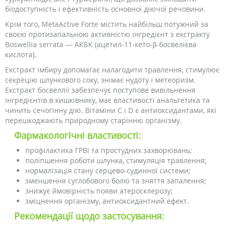
біодоступність і ефективність основної діючої речовини.
Крім того, MetaActive Forte містить найбільш потужний за
своєю протизапальною активністю інгредієнт з екстракту
Boswellia serrata — АКБК (ацетил-11-кето-β-босвелієва
кислота).
Екстракт імбиру допомагає налагодити травлення, стимулює
секрецію шлункового соку, знімає нудоту і метеоризм.
Екстракт босвеллії забезпечує поступове вивільнення
інгредієнтів в кишківнику, має властивості анальгетика та
чинить сечогінну дію. Вітаміни С і D є антиоксидантами, які
перешкоджають природному старінню організму.
Фармакологічні властивості:
профілактика ГРВІ та простудних захворювань;
поліпшення роботи шлунка, стимуляція травлення;
нормалізація стану серцево-судинної системи;
зменшення суглобового болю та зняття запалення;
знижує ймовірність появи атеросклерозу;
зміцнення організму, антиоксидантний ефект.
Рекомендації щодо застосування: