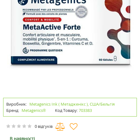
Виробник:
Metagenics Ink ( Метадженікс ), США/Бельгія
Бренд:
Metagenics®
Код Товару:
703383
0 відгуків
В наявності