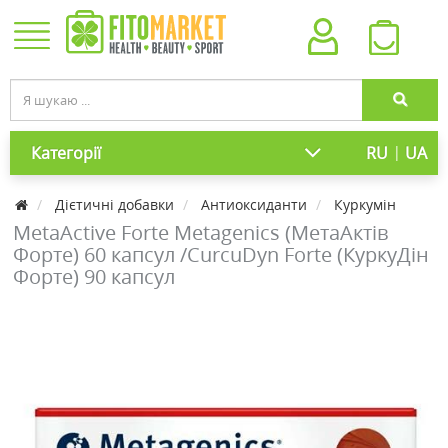
|
Категорії
RU
UA
Дієтичні добавки
Антиоксиданти
Куркумін
MetaActive Forte Metagenics (МетаАктів
Форте) 60 капсул /CurcuDyn Forte (КуркуДін
Форте) 90 капсул