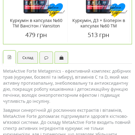
Куркумін в капсулах №60
Куркумін, Д3 + Біоперін в
ТМ Вансітон / Vansiton
капсулах №60 ТМ
Вансітон / Vansiton
479 грн
513 грн
Склад
MetaActive Forte Metagenics - ефективний комплекс добірних
трав (куркуми, босвелії та імбиру), вітамінів С та D, який має
активну протизапальну, знеболювальну та антиоксидантну
дію, покращує роботу кишківника і детоксикаційну функцію
печінки, володіє онкопротекторним ефектом і підвищує
чутливість до інсуліну.
Завдяки синергічній дії рослинних екстрактів і вітамінів,
MetaActive Forte допомагає підтримувати здоров'я кістково-
м'язової системи. До складу MetaActive Forte входить повний
спектр активних інгредієнтів куркуми: не тільки
куркуміноїди, але і турмерони, що дозволяє збільшити