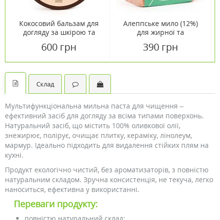
Кокосовий бальзам для
Алеппське мило (12%)
догляду за шкірою та
для жирної та
волоссям Najel 100 мл
комбінованої шкіри Najel
600 грн
390 грн
200 г
Склад
Мультифункціональна мильна паста для чищення –
ефективний засіб для догляду за всіма типами поверхонь.
Натуральний засіб, що містить 100% оливкової олії,
знежирює, полірує, очищає плитку, кераміку, лінолеум,
мармур. Ідеально підходить для видалення стійких плям на
кухні.
Продукт екологічно чистий, без ароматизаторів, з повністю
натуральним складом. Зручна консистенція, не текуча, легко
наноситься, ефективна у використанні.
Переваги продукту:
повністю натуральний склад;