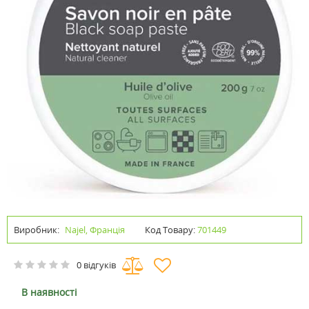
Виробник:
Najel, Франція
Код Товару:
701449
0 відгуків
В наявності