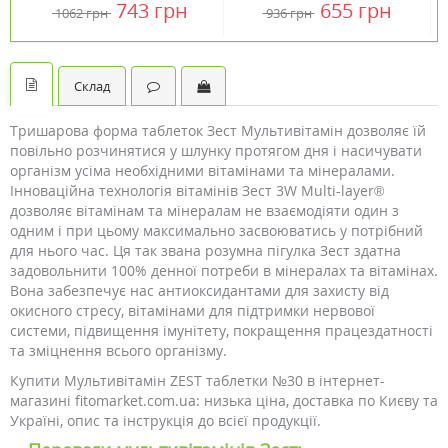
743 грн
655 грн
1062 грн
936 грн
Кантрі Лайф / Country
60 капсул ТМ Кантрі
Life
Лайф / Country Life
Склад
Тришарова форма таблеток Зест Мультивітамін дозволяє їй
повільно розчинятися у шлунку протягом дня і насичувати
організм усіма необхідними вітамінами та мінералами.
Інноваційна технологія вітамінів Зест 3W Multi-layer®
дозволяє вітамінам та мінералам не взаємодіяти один з
одним і при цьому максимально засвоюватись у потрібний
для нього час. Ця так звана розумна пігулка Зест здатна
задовольнити 100% денної потреби в мінералах та вітамінах.
Вона забезпечує нас антиоксидантами для захисту від
окисного стресу, вітамінами для підтримки нервової
системи, підвищення імунітету, покращення працездатності
та зміцнення всього організму.
Купити Мультивітамін ZEST таблетки №30 в інтернет-
магазині fitomarket.com.ua: низька ціна, доставка по Києву та
Україні, опис та інструкція до всієї продукції.