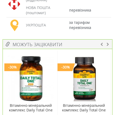
НОВА ПОШТА
перевізника
(поштомат)
за тарифом
УКРПОШТА
перевізника
МОЖУТЬ ЗАЦІКАВИТИ
-30%
-30%
Вітамінно-мінеральний
Вітамінно-мінеральний
комплекс Daily Total One
комплекс Daily Total One
без заліза 60 капсул ТМ
для дорослих з залізом