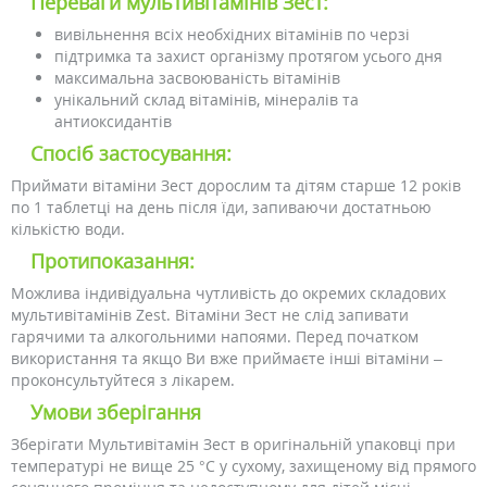
Переваги мультивітамінів Зест:
вивільнення всіх необхідних вітамінів по черзі
підтримка та захист організму протягом усього дня
максимальна засвоюваність вітамінів
унікальний склад вітамінів, мінералів та
антиоксидантів
Спосіб застосування:
Приймати вітаміни Зест дорослим та дітям старше 12 років
по 1 таблетці на день після їди, запиваючи достатньою
кількістю води.
Протипоказання:
Можлива індивідуальна чутливість до окремих складових
мультивітамінів Zest. Вітаміни Зест не слід запивати
гарячими та алкогольними напоями. Перед початком
використання та якщо Ви вже приймаєте інші вітаміни –
проконсультуйтеся з лікарем.
Умови зберігання
Зберігати Мультивітамін Зест в оригінальній упаковці при
температурі не вище 25 °C у сухому, захищеному від прямого