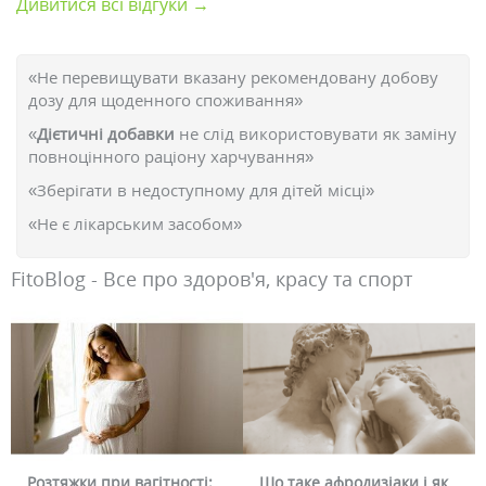
Дивитися всі відгуки →
«Не перевищувати вказану рекомендовану добову
дозу для щоденного споживання»
«
Дієтичні добавки
не слід використовувати як заміну
повноцінного раціону харчування»
«Зберігати в недоступному для дітей місці»
«Не є лікарським засобом»
FitoBlog - Все про здоров'я, красу та спорт
Що таке афродизіаки і як
Чому червоніє обличчя і