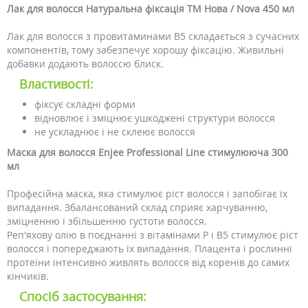
Лак для волосся Натуральна фіксація ТМ Нова / Nova 450 мл
Лак для волосся з провитаминами B5 складається з сучасних
компонентів, тому забезпечує хорошу фіксацію. Живильні
добавки додають волоссю блиск.
Властивості:
фіксує складні форми
відновлює і зміцнює ушкоджені структури волосся
не ускладнює і не склеює волосся
Маска для волосся Enjee Professional Line стимулююча 300
мл
Професійна маска, яка стимулює ріст волосся і запобігає їх
випадання. Збалансований склад сприяє харчуванню,
зміцненню і збільшенню густоти волосся.
Реп'яхову олію в поєднанні з вітамінами P і B5 стимулює ріст
волосся і попереджають їх випадання. Плацента і рослинні
протеїни інтенсивно живлять волосся від коренів до самих
кінчиків.
Спосіб застосування: