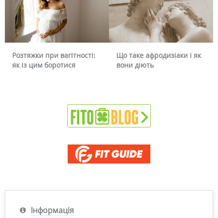
Що таке афродизіаки і як
Чому червоніє обличчя і
вони діють
чи можна це прибрати
Інформація