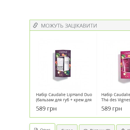
МОЖУТЬ ЗАЦІКАВИТИ
Набір Caudalie LipHand Duo
Набір Caudali
(бальзам для губ + крем для
Thé des Vigne
рук)
губ + крем для
589 грн
589 грн
Опис