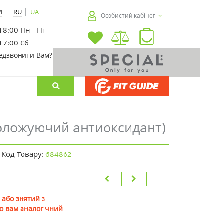
|
И
RU
UA
Особистий кабінет
 18:00 Пн - Пт
 17:00 Сб
едзвонити Вам?
зволожуючий антиоксидант)
Код Товару:
684862
 або знятий з
о вам аналогічний