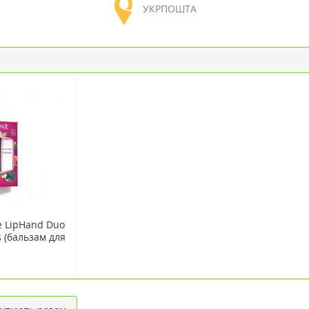
УКРПОШТА
e LipHand Duo
s (бальзам для
 рук)