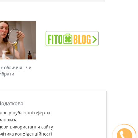
є обличчя і чи
ибрати
Додатково
говір публічної оферти
раншиза
ови використання сайту
літика конфіденційності