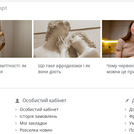
орт
агітності: як
Що таке афродизіаки і як
Чому червоні
ся
вони діють
можна це пр
Особистий кабінет
Особистий кабінет
До
Історія замовлень
Ф
Мої закладки
Ум
Розсилка новин
По