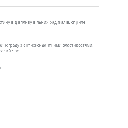
стину від впливу вільних радикалів, сприяє
 винограду з антиоксидантними властивостями,
валий час.
.