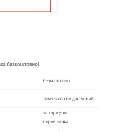
авка безкоштовно!
безкоштовно
тимчасово не доступний
за тарифом
перевізника