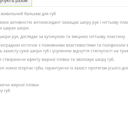
упують разом
та живильний бальзам для губ
воєю активністю антиоксидант захищає шкіру рук і нігтьову пла
іх шарах шкіри.
кіри рук, доглядає за кутикулою та зміцнює нігтьову пластину.
иноградних кісточок з поживними властивостями та поліфеноли
ь захисту сухої шкіри губ і усуненню відчуття стягнутості на три
не створюючи ефекту жирної плівки та зволожує шкіру губ.
і ніжно огортає губи, гарантуючи їх захист протягом усього дня
шаючи жирної плівки
у губ