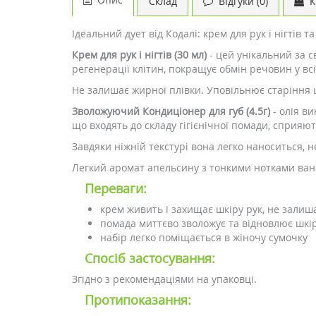
Склад
Відгуки (0)
К
Ідеальний дует від Кодалі: крем для рук і нігтів 
Крем для рук і нігтів (30 мл)
- цей унікальний за с
регенерації клітин, покращує обмін речовин у вс
Не залишає жирної плівки. Уповільнює старіння ш
Зволожуючий Кондиціонер для губ (4.5г)
- олія в
що входять до складу гігієнічної помади, сприяют
Завдяки ніжній текстурі вона легко наноситься, 
Легкий аромат апельсину з тонкими нотками ваніл
Переваги:
крем живить і захищає шкіру рук, не зали
помада миттєво зволожує та відновлює шкір
набір легко поміщається в жіночу сумочку
Спосіб застосування:
Згідно з рекомендаціями на упаковці.
Протипоказання: