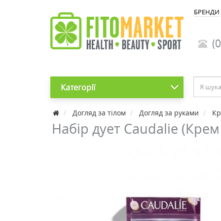
БРЕНДИ
(0
Категорії
Догляд за тілом
Догляд за руками
Кр
Набір дует Caudalie (Кре