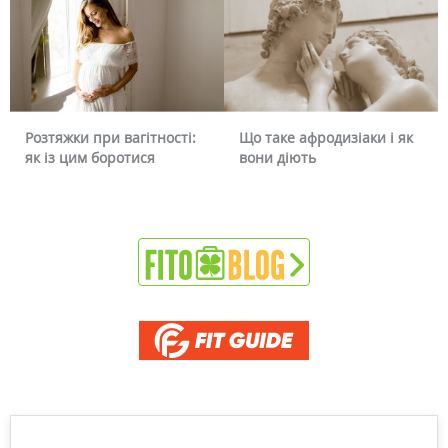
вагітності:
Що таке афродизіаки і як
Чому червоніє о
отися
вони діють
чи можна це пр