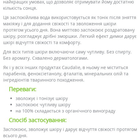
найкращих умовах, що дозволяє отримувати йому достатню
кількість сонця.
Ця заспокійлива вода використовується як тонік після зняття
макіяжу і для додання свіжості та зволоження шкіри
протягом усього дня. Вона миттєво заспокоює роздратовану
шкіру, розгладжує дрібні зморшки. Легкий ефект димки дарує
шкірі відчуття свіжості та комфорту.
Для всіх типів шкіри включаючи саму чутливу. Без спирту.
Без аромату. Схвалено дерматологами.
Як і у всіх інших продуктах Caudalie, в ньому не міститься
парабенів, феноксіетанолу, фталатів, мінеральних олій та
інгредієнтів тваринного походження.
Переваги:
зволожує і тонізує шкіру
заспокоює чутливу шкіру
на 100% складається з органічного винограду
Спосіб застосування:
Заспокоює, зволожує шкіру і дарує відчуття свіжості протягом
всього дня.