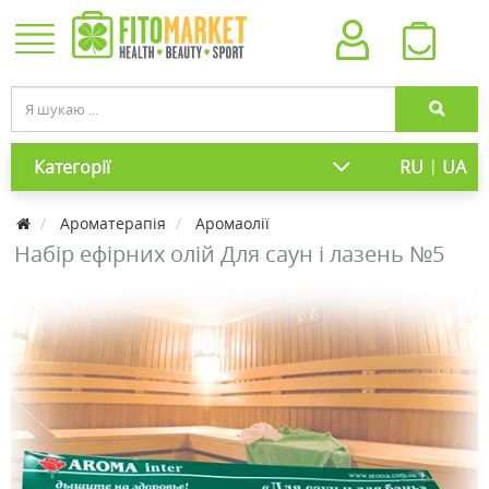
|
Категорії
RU
UA
Ароматерапія
Аромаолії
Набір ефірних олій Для саун і лазень №5