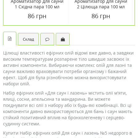
Ароматизатор для сауни
Ароматизатор для сауни
1 Східна пара 100 мл
2 Цілюща пара 100 мл
86 грн
86 грн
Склад
Цілющі властивості ефірних олій відомі вже давно, а завдяки
високим температурам розпарене тіло швидше засвоює їх
активні компоненти. Вибираючи комплекс олій для лазні та
сауни важливо враховувати потреби організму і бажаний
ефект. Щоб дія була різнобічною можна використовувати
набори олій.
Набір ефірних олій «Для саун і лазень» містить олії м'яти,
ялиці, сосни, апельсина та мандарина. Ви можете
поєднувати всі олії з набору або їх будь-які комбінації. Всі ці
компоненти давно використовуються для бань і саун мають
стійкий позитивний вплив на бронхолегеневу і серцево-
судинну системи.
Купити Набір ефірних олій Для саун і лазень №5 недорого в