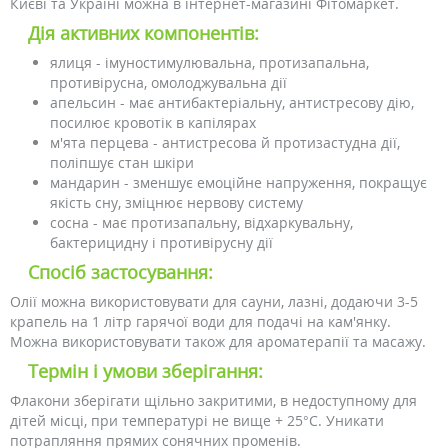
Києві та Україні можна в інтернет-магазині Фітомаркет.
Дія активних компонентів:
ялиця - імуностимулювальна, протизапальна,
противірусна, омолоджувальна дії
апельсин - має антибактеріальну, антистресову дію,
посилює кровотік в капілярах
м'ята перцева - антистресова й протизастудна дії,
поліпшує стан шкіри
мандарин - зменшує емоційне напруження, покращує
якість сну, зміцнює нервову систему
сосна - має протизапальну, відхаркувальну,
бактерицидну і противірусну дії
Спосіб застосування:
Олії можна використовувати для сауни, лазні, додаючи 3-5
крапель на 1 літр гарячої води для подачі на кам'янку.
Можна використовувати також для ароматерапії та масажу.
Термін і умови зберігання:
Флакони зберігати щільно закритими, в недоступному для
дітей місці, при температурі не вище + 25°C. Уникати
потрапляння прямих сонячних променів.