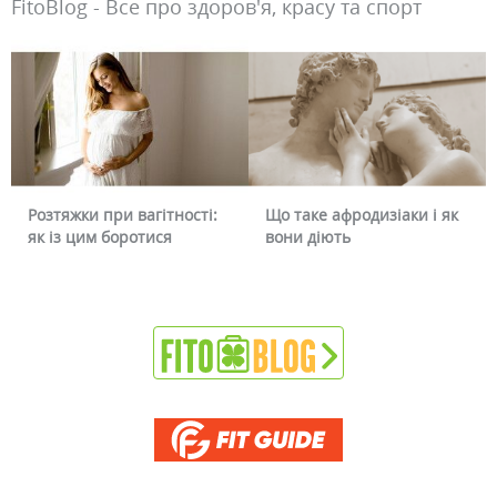
FitoBlog - Все про здоров'я, красу та спорт
Що таке афродизіаки і як
Чому червоніє обличчя і
вони діють
чи можна це прибрати