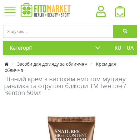
|
Категорії
RU
UA
Засоби для догляду за обличчям
Крем для
обличчя
Нічний крем з високим вмістом муцину
равлика та отрутою бджоли ТМ Бентон /
Benton 50мл