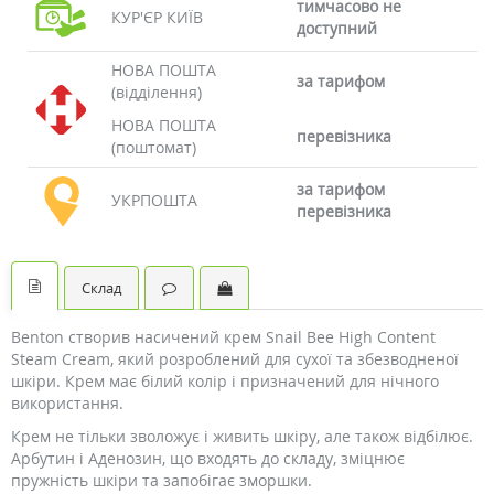
тимчасово не
КУР'ЄР КИЇВ
доступний
НОВА ПОШТА
за тарифом
(відділення)
НОВА ПОШТА
перевізника
(поштомат)
за тарифом
УКРПОШТА
перевізника
Склад
Benton створив насичений крем Snail Bee High Content
Steam Cream, який розроблений для сухої та збезводненої
шкіри. Крем має білий колір і призначений для нічного
використання.
Крем не тільки зволожує і живить шкіру, але також відбілює.
Арбутин і Аденозин, що входять до складу, зміцнює
пружність шкіри та запобігає зморшки.