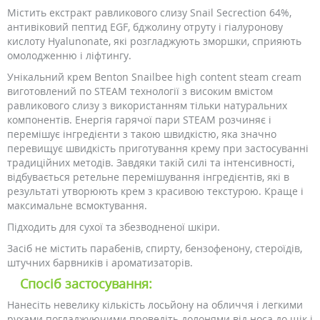
Містить екстракт равликового слизу Snail Secrection 64%,
антивіковий пептид EGF, бджолину отруту і гіалуронову
кислоту Hyalunonate, які розгладжують зморшки, сприяють
омолодженню і ліфтингу.
Унікальний крем Benton Snailbee high content steam cream
виготовлений по STEAM технології з високим вмістом
равликового слизу з використанням тільки натуральних
компонентів. Енергія гарячої пари STEAM розчиняє і
перемішує інгредієнти з такою швидкістю, яка значно
перевищує швидкість приготування крему при застосуванні
традиційних методів. Завдяки такій силі та інтенсивності,
відбувається ретельне перемішування інгредієнтів, які в
результаті утворюють крем з красивою текстурою. Краще і
максимальне всмоктування.
Підходить для сухої та збезводненої шкіри.
Засіб не містить парабенів, спирту, бензофенону, стероїдів,
штучних барвників і ароматизаторів.
Спосіб застосування:
Нанесіть невелику кількість лосьйону на обличчя і легкими
рухами погладжуючими проведіть долонями від носа до щік і