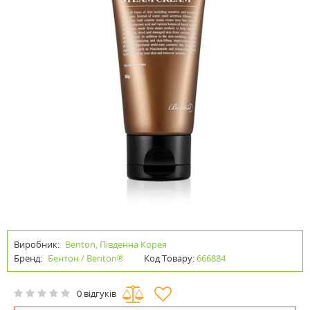
Виробник:
Benton, Південна Корея
Бренд:
Бентон / Benton®
Код Товару:
666884
0 відгуків