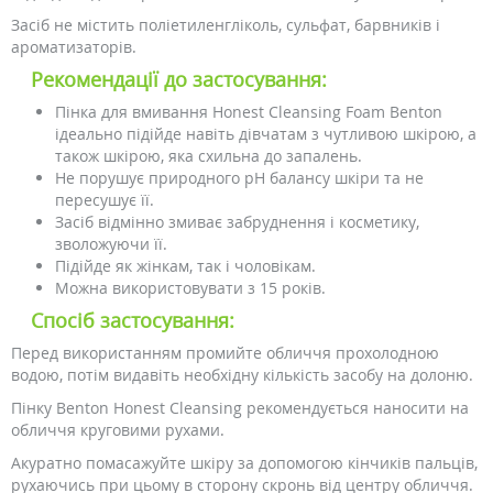
Засіб не містить поліетиленгліколь, сульфат, барвників і
ароматизаторів.
Рекомендації до застосування:
Пінка для вмивання Honest Cleansing Foam Benton
ідеально підійде навіть дівчатам з чутливою шкірою, а
також шкірою, яка схильна до запалень.
Не порушує природного pH балансу шкіри та не
пересушує її.
Засіб відмінно змиває забруднення і косметику,
зволожуючи її.
Підійде як жінкам, так і чоловікам.
Можна використовувати з 15 років.
Спосіб застосування:
Перед використанням промийте обличчя прохолодною
водою, потім видавіть необхідну кількість засобу на долоню.
Пінку Benton Honest Cleansing рекомендується наносити на
обличчя круговими рухами.
Акуратно помасажуйте шкіру за допомогою кінчиків пальців,
рухаючись при цьому в сторону скронь від центру обличчя.