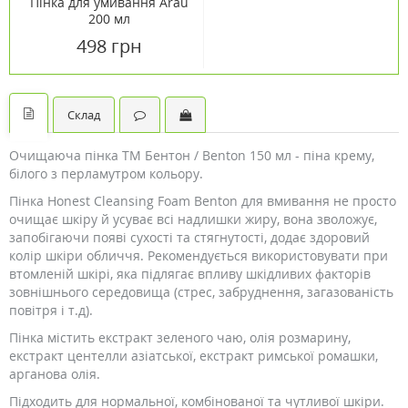
Пінка для умивання Arau
200 мл
498 грн
Склад
Очищаюча пінка ТМ Бентон / Benton 150 мл - піна крему,
білого з перламутром кольору.
Пінка Honest Cleansing Foam Benton для вмивання не просто
очищає шкіру й усуває всі надлишки жиру, вона зволожує,
запобігаючи появі сухості та стягнутості, додає здоровий
колір шкіри обличчя. Рекомендується використовувати при
втомленій шкірі, яка підлягає впливу шкідливих факторів
зовнішнього середовища (стрес, забруднення, загазованість
повітря і т.д).
Пінка містить екстракт зеленого чаю, олія розмарину,
екстракт центелли азіатської, екстракт римської ромашки,
арганова олія.
Підходить для нормальної, комбінованої та чутливої шкіри.