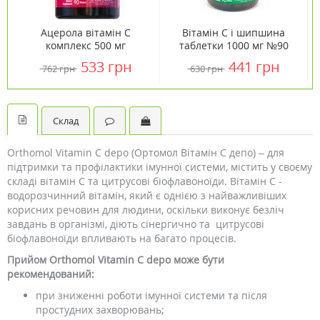
Ацерола вітамін С
Вітамін C і шипшина
комплекс 500 мг
таблетки 1000 мг №90
жувальні таблетки №90
ТМ Кантрі Лайф /
533 грн
441 грн
762 грн
630 грн
ТМ Кантрі Лайф /
Country Life
Country Life
Склад
Orthomol Vitamin C depo (Ортомол Вітамін С депо) – для
підтримки та профілактики імунної системи, містить у своєму
складі вітамін C та цитрусові біофлавоноїди. Вітамін С -
водорозчинний вітамін, який є однією з найважливіших
корисних речовин для людини, оскільки виконує безліч
завдань в організмі, діють сінергично та цитрусові
біофлавоноїди впливають на багато процесів.
Прийом Orthomol Vitamin C depo може бути
рекомендований:
при зниженні роботи імунної системи та після
простудних захворювань;