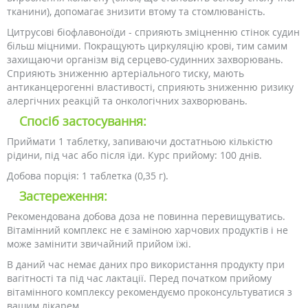
тканини), допомагає знизити втому та стомлюваність.
Цитрусові біофлавоноїди - сприяють зміцненню стінок судин
більш міцними. Покращують циркуляцію крові, тим самим
захищаючи організм від серцево-судинних захворювань.
Сприяють зниженню артеріального тиску, мають
антиканцерогенні властивості, сприяють зниженню ризику
алергічних реакцій та онкологічних захворювань.
Спосіб застосування:
Приймати 1 таблетку, запиваючи достатньою кількістю
рідини, під час або після їди. Курс прийому: 100 днів.
Добова порція: 1 таблетка (0,35 г).
Застереження:
Рекомендована добова доза не повинна перевищуватись.
Вітамінний комплекс не є заміною харчових продуктів і не
може замінити звичайний прийом їжі.
В даний час немає даних про використання продукту при
вагітності та під час лактації. Перед початком прийому
вітамінного комплексу рекомендуємо проконсультуватися з
вашим лікарем.