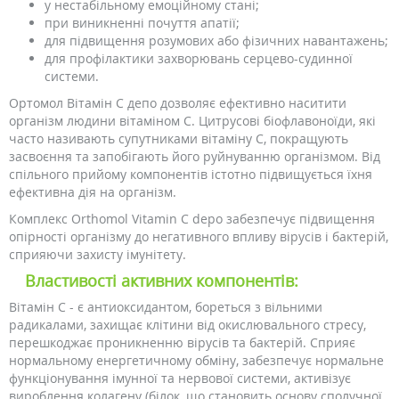
у нестабільному емоційному стані;
при виникненні почуття апатії;
для підвищення розумових або фізичних навантажень;
для профілактики захворювань серцево-судинної
системи.
Ортомол Вітамін С депо дозволяє ефективно наситити
організм людини вітаміном С. Цитрусові біофлавоноїди, які
часто називають супутниками вітаміну С, покращують
засвоєння та запобігають його руйнуванню організмом. Від
спільного прийому компонентів істотно підвищується їхня
ефективна дія на організм.
Комплекс Orthomol Vitamin C depo забезпечує підвищення
опірності організму до негативного впливу вірусів і бактерій,
сприяючи захисту імунітету.
Властивості активних компонентів:
Вітамін С - є антиоксидантом, бореться з вільними
радикалами, захищає клітини від окислювального стресу,
перешкоджає проникненню вірусів та бактерій. Сприяє
нормальному енергетичному обміну, забезпечує нормальне
функціонування імунної та нервової системи, активізує
вироблення колагену (білок, що становить основу сполучної