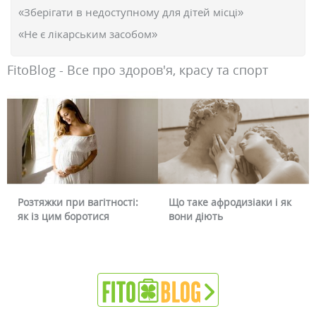
«Зберігати в недоступному для дітей місці»
«Не є лікарським засобом»
FitoBlog - Все про здоров'я, красу та спорт
Що таке афродизіаки і як
Чому червоніє обличчя і
вони діють
чи можна це прибрати