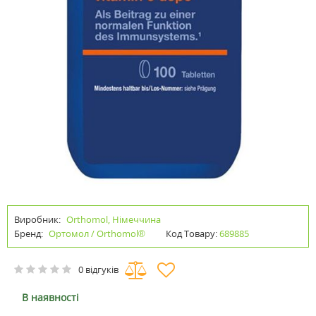
Виробник:
Orthomol, Німеччина
Бренд:
Ортомол / Orthomol®
Код Товару:
689885
0 відгуків
В наявності