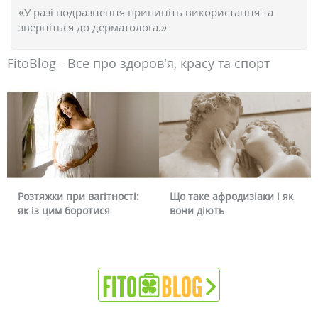
«У разі подразнення припиніть використання та
зверніться до дерматолога.»
FitoBlog - Все про здоров'я, красу та спорт
Що таке афродизіаки і як
Чому червоніє обличчя і
вони діють
чи можна це прибрати