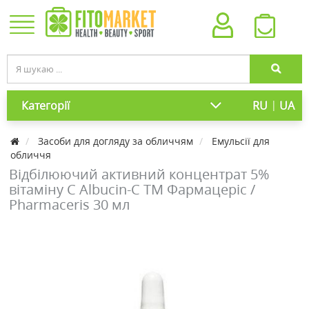
|
Категорії
RU
UA
Засоби для догляду за обличчям
Емульсії для
обличчя
Відбілюючий активний концентрат 5%
вітаміну С Albucin-C ТМ Фармацеріс /
Pharmaceris 30 мл