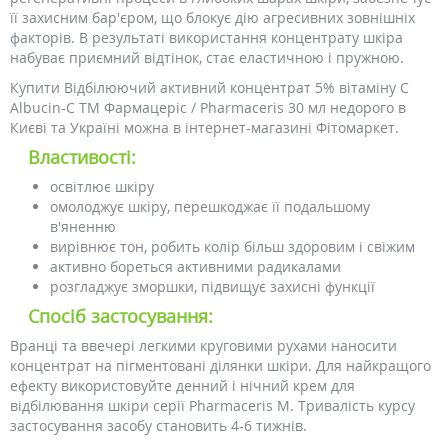
її захисним бар'єром, що блокує дію агресивних зовнішніх
факторів. В результаті використання концентрату шкіра
набуває приємний відтінок, стає еластичною і пружною.
Купити Відбілюючий активний концентрат 5% вітаміну С
Albucin-C ТМ Фармацеріс / Pharmaceris 30 мл недорого в
Києві та Україні можна в інтернет-магазині Фітомаркет.
Властивості:
освітлює шкіру
омолоджує шкіру, перешкоджає її подальшому
в'яненню
вирівнює тон, робить колір більш здоровим і свіжим
активно бореться активними радикалами
розгладжує зморшки, підвищує захисні функції
Спосіб застосування:
Вранці та ввечері легкими круговими рухами наносити
концентрат на пігментовані ділянки шкіри. Для найкращого
ефекту використовуйте денний і нічний крем для
відбілювання шкіри серії Pharmaceris M. Тривалість курсу
застосування засобу становить 4-6 тижнів.