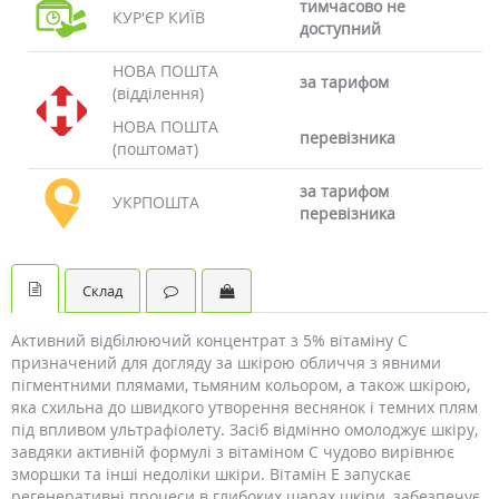
тимчасово не
КУР'ЄР КИЇВ
доступний
НОВА ПОШТА
за тарифом
(відділення)
НОВА ПОШТА
перевізника
(поштомат)
за тарифом
УКРПОШТА
перевізника
Склад
Активний відбілюючий концентрат з 5% вітаміну С
призначений для догляду за шкірою обличчя з явними
пігментними плямами, тьмяним кольором, а також шкірою,
яка схильна до швидкого утворення веснянок і темних плям
під впливом ультрафіолету. Засіб відмінно омолоджує шкіру,
завдяки активній формулі з вітаміном С чудово вирівнює
зморшки та інші недоліки шкіри. Вітамін Е запускає
регенеративні процеси в глибоких шарах шкіри, забезпечує