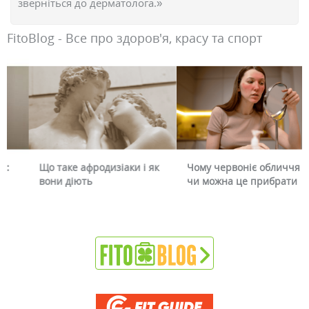
зверніться до дерматолога.»
FitoBlog - Все про здоров'я, красу та спорт
Що таке афродизіаки і як
Чому червоніє обличчя і
вони діють
чи можна це прибрати