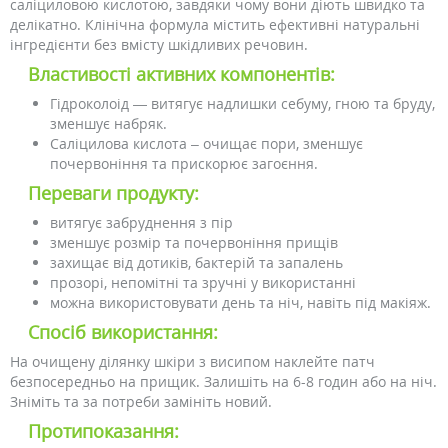
саліциловою кислотою, завдяки чому вони діють швидко та
делікатно. Клінічна формула містить ефективні натуральні
інгредієнти без вмісту шкідливих речовин.
Властивості активних компонентів:
Гідроколоід — витягує надлишки себуму, гною та бруду,
зменшує набряк.
Саліцилова кислота – очищає пори, зменшує
почервоніння та прискорює загоєння.
Переваги продукту:
витягує забруднення з пір
зменшує розмір та почервоніння прищів
захищає від дотиків, бактерій та запалень
прозорі, непомітні та зручні у використанні
можна використовувати день та ніч, навіть під макіяж.
Спосіб використання:
На очищену ділянку шкіри з висипом наклейте патч
безпосередньо на прищик. Залишіть на 6-8 годин або на ніч.
Зніміть та за потреби замініть новий.
Протипоказання: