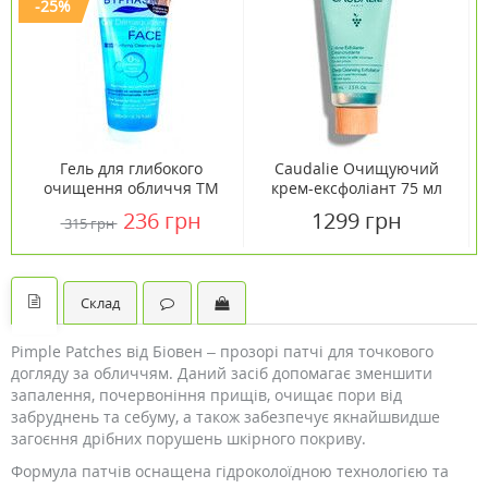
-25%
Гель для глибокого
Caudalie Очищуючий
очищення обличчя ТМ
крем-ексфоліант 75 мл
Біфас / Byphasse 200 мл
236 грн
1299 грн
315 грн
Склад
Pimple Patches від Біовен – прозорі патчі для точкового
догляду за обличчям. Даний засіб допомагає зменшити
запалення, почервоніння прищів, очищає пори від
забруднень та себуму, а також забезпечує якнайшвидше
загоєння дрібних порушень шкірного покриву.
Формула патчів оснащена гідроколоїдною технологією та