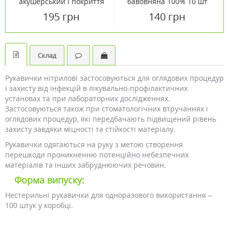
акушерський і покриття
бавовняна 100% 10 шт
операційне з бахілами
195 грн
140 грн
№10
Склад
Рукавички нітрилові застосовуються для оглядових процедур
і захисту від інфекцій в лікувально-профілактичних
установах та при лабораторних дослідженнях.
Застосовуються також при стоматологічних втручаннях і
оглядових процедур, які передбачають підвищений рівень
захисту завдяки міцності та стійкості матеріалу.
Рукавички одягаються на руку з метою створення
перешкоди проникненню потенційно небезпечних
матеріалів та інших забруднюючих речовин.
Форма випуску:
Нестерильні рукавички для одноразового використання –
100 штук у коробці.