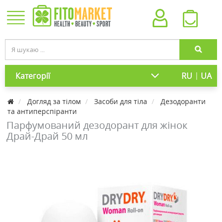
|
Категорії
RU
UA
Догляд за тілом
Засоби для тіла
Дезодоранти
та антиперспіранти
Парфумований дезодорант для жінок
Драй-Драй 50 мл