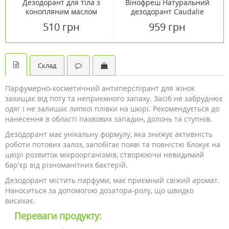
Дезодорант для тіла з
Вінофреш Натуральний
конопляним маслом
дезодорант Caudalie
Bioselect 50мл
Евкаліпт-Виноград
510 грн
959 грн
Склад
Парфумерно-косметичний антиперспірант для жінок
захищає від поту та неприємного запаху. Засіб не забруднює
одяг і не залишає липкої плівки на шкірі. Рекомендується до
нанесення в області пахвових западин, долонь та ступнів.
Дезодорант має унікальну формулу, яка знижує активність
роботи потових залоз, запобігає появі та повністю блокує на
шкірі розвиток мікроорганізмів, створюючи невидимий
бар'єр від різноманітних бактерій.
Дезодорант містить парфуми, має приємний свіжий аромат.
Наноситься за допомогою дозатора-ролу, що швидко
висихає.
Переваги продукту: