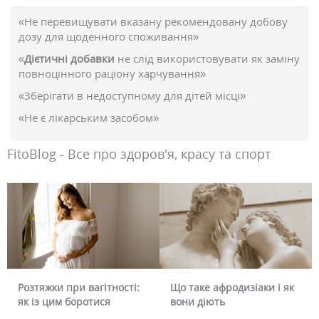
«Не перевищувати вказану рекомендовану добову
дозу для щоденного споживання»
«
Дієтичні добавки
не слід використовувати як заміну
повноцінного раціону харчування»
«Зберігати в недоступному для дітей місці»
«Не є лікарським засобом»
FitoBlog - Все про здоров'я, красу та спорт
Що таке афродизіаки і як
Чому червоніє обличчя і
вони діють
чи можна це прибрати