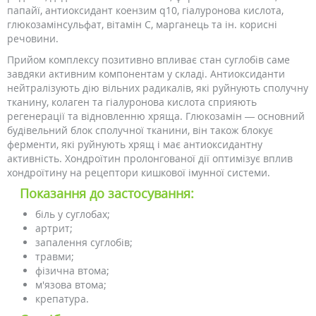
папайї, антиоксидант коензим q10, гіалуронова кислота,
глюкозамінсульфат, вітамін С, марганець та ін. корисні
речовини.
Прийом комплексу позитивно впливає стан суглобів саме
завдяки активним компонентам у складі. Антиоксиданти
нейтралізують дію вільних радикалів, які руйнують сполучну
тканину, колаген та гіалуронова кислота сприяють
регенерації та відновленню хряща. Глюкозамін — основний
будівельний блок сполучної тканини, він також блокує
ферменти, які руйнують хрящ і має антиоксидантну
активність. Хондроїтин пролонгованої дії оптимізує вплив
хондроїтину на рецептори кишкової імунної системи.
Показання до застосування:
біль у суглобах;
артрит;
запалення суглобів;
травми;
фізична втома;
м'язова втома;
крепатура.