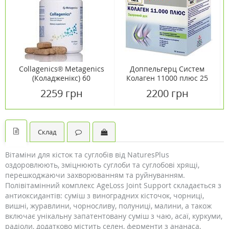
Collagenics® Metagenics
Доппельгерц Систем
(Коладженікс) 60
Колаген 11000 плюс 25
таблеток
мл 30 флаконів
2259 грн
2200 грн
Склад
Вітаміни для кісток та суглобів від NaturesPlus
оздоровлюють, зміцнюють суглоби та суглобові хрящі,
перешкоджаючи захворюванням та руйнуванням.
Полівітамінний комплекс AgeLoss Joint Support складається з
антиоксидантів: суміш з виноградних кісточок, чорниці,
вишні, журавлини, чорносливу, полуниці, малини, а також
включає унікальну запатентовану суміш з чаю, асаї, куркуми,
радіоли, додатково містить селен, ферменти з ананаса,