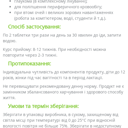
глаукома (в комплексному лікуванні);
для поліпшення периферичного кровообігу;
при втомі очей і великих зорових навантаженнях
(робота за комп'ютером, водії, студенти й т.д.).
Спосіб застосування:
По 2 таблетки три рази на день за 30 хвилин до їди, запити
водою.
Курс прийому: 8-12 тижнів. При необхідності можна
повторити через 2-3 тижні.
Протипоказання:
Індивідуальна чутливість до компонентів продукту, діти до 12
років, жінки під час вагітності та в період лактації.
Не перевищувати рекомендовану денну норму. Продукт не є
замінником збалансованого харчування і здорового способу
життя.
Умови та термін зберігання:
Зберігати в упаковці виробника, в сухому, захищеному від
світла місці при температурі від 0 до 25°C при відносній
вологості повітря не більше 75%. Зберігати в недоступному