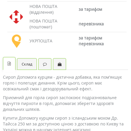
НОВА ПОШТА
за тарифом
(відділення)
НОВА ПОШТА
перевізника
(поштомат)
за тарифом
УКРПОШТА
перевізника
Склад
Сироп Допомога курцям - дієтична добавка, яка пом'якшує
горло і полегшує дихання. Крім цього, сироп має
освіжальний смак і дезодорувальний ефект.
Приємний для горла сироп заспокоює подразнювальне
відчуття пирхоти в горлі, допомагає зберегти здоров'я
дихальних шляхів.
Купити Допомогу курцям сироп з ісландським мохом Др.
Тайсса 250 мл за доступною ціною з доставкою по Києву та
Україні можна в нашому інтернет-магазині