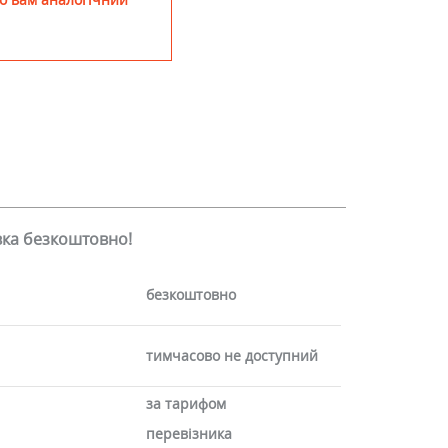
авка безкоштовно!
безкоштовно
тимчасово не доступний
за тарифом
перевізника