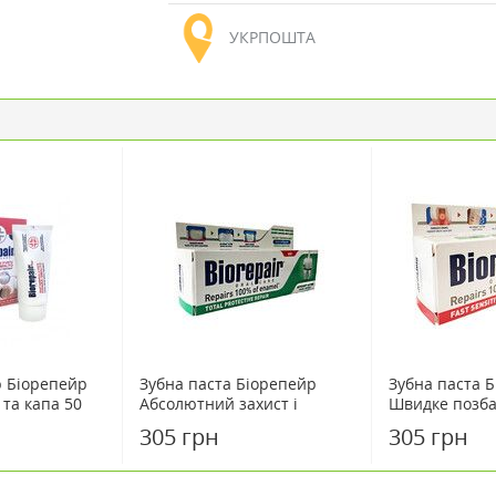
УКРПОШТА
р Біорепейр
Зубна паста Біорепейр
Зубна паста 
 та капа 50
Абсолютний захист і
Швидке позба
відновлення 75 мл
чутливості 75
305 грн
305 грн