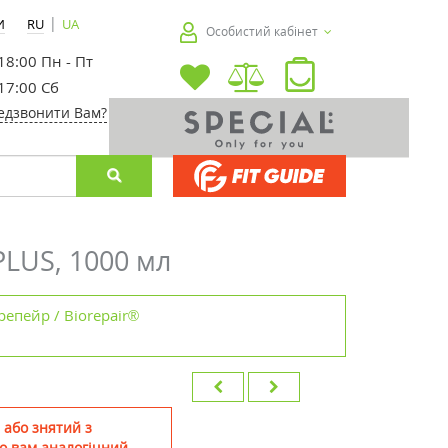
|
И
RU
UA
Особистий кабінет
 18:00 Пн - Пт
 17:00 Сб
едзвонити Вам?
PLUS, 1000 мл
репейр / Biorepair®
 або знятий з
о вам аналогічний