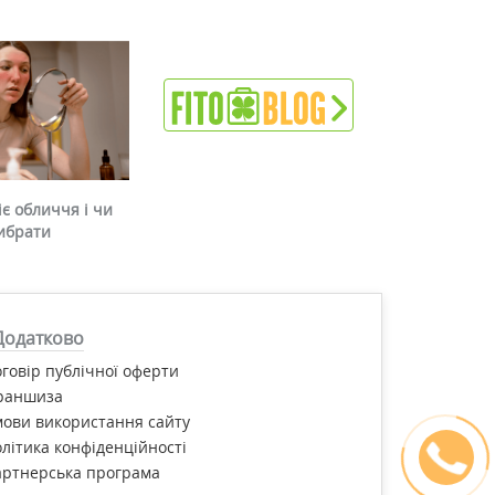
є обличчя і чи
ибрати
Додатково
говір публічної оферти
раншиза
ови використання сайту
літика конфіденційності
артнерська програма