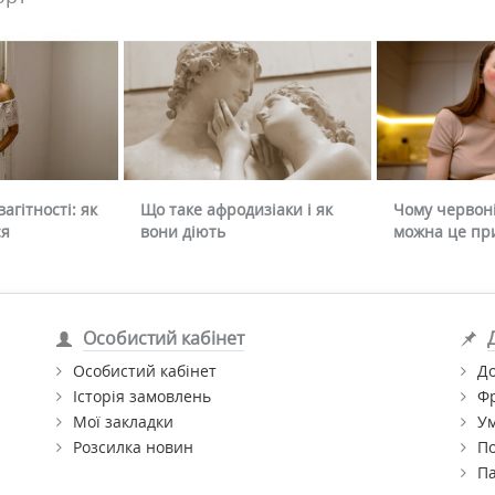
агітності: як
Що таке афродизіаки і як
Чому червоні
ся
вони діють
можна це пр
Особистий кабінет
Особистий кабінет
До
Історія замовлень
Ф
Мої закладки
Ум
Розсилка новин
По
П