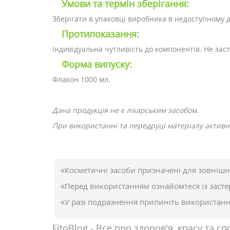
Умови та термін зберігання:
Зберігати в упаковці виробника в недоступному д
Протипоказання:
Індивідуальна чутливість до компонентів. Не заст
Форма випуску:
Флакон 1000 мл.
Дана продукція не є лікарським засобом.
При використанні та передруці матеріалу активне
«Косметичні засоби призначені для зовнішн
«Перед використанням ознайомтеся із засте
«У разі подразнення припиніть використання
FitoBlog - Все про здоров'я, красу та сп