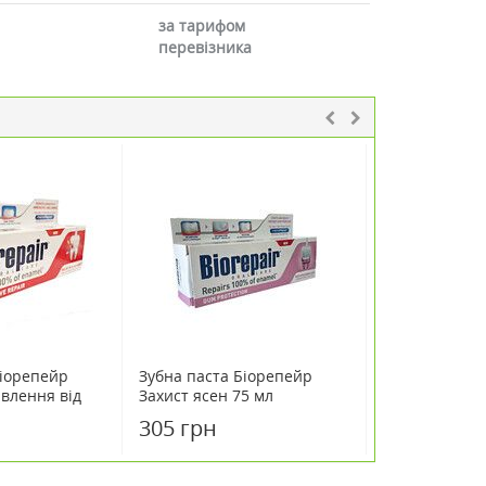
за тарифом
перевізника
Біорепейр
Зубна паста Біорепейр
Ополіскувач 
влення від
Захист ясен 75 мл
яснами Biorep
 мл
ml
305 грн
545 грн