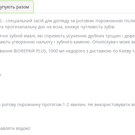
упують разом
 - спеціальний засіб для догляду за ротовою порожниною після 
а протизапальну дію на ясна, знижує чутливість зубів.
ичні зубній емалі, які сприяють усуненню дрібних тріщин і деф
ають утворенню нальоту і зубного каменю. Ополіскувач може вик
ання BIOREPAIR PLUS, 1000 мл недорого з доставкою по Києву т
ю
и ротову порожнину протягом 1-2 хвилин. Не використовувати в
бавляти водою!