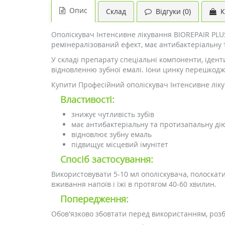
Опис
Склад
Відгуки (0)
К
Ополіскувач Інтенсивне лікування BIOREPAIR PLUS
ремінералізований ефект, має антибактеріальну т
У складі препарату спеціальні компоненти, ідент
відновленню зубної емалі. Іони цинку перешкодж
Купити Професійний ополіскувач Інтенсивне лікув
Властивості:
знижує чутливість зубів
має антибактеріальну та протизапальну ді
відновлює зубну емаль
підвищує місцевий імунітет
Спосіб застосування:
Використовувати 5-10 мл ополіскувача, полоскат
вживання напоїв і їжі в протягом 40-60 хвилин.
Попередження:
Обов'язково збовтати перед використанням, роз