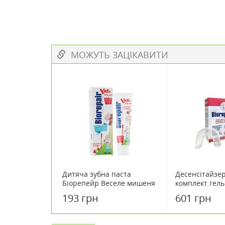
МОЖУТЬ ЗАЦІКАВИТИ
Дитяча зубна паста
Десенсітайзе
Біорепейр Веселе мишеня
комплект гель
50 мл
мл
193 грн
601 грн