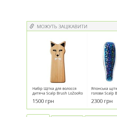
МОЖУТЬ ЗАЦІКАВИТИ
Набір Щітка для волосся
Японська щітк
дитяча Scalp Brush LoZooRo
голови Scalp B
Kids Brush дерев'яна
(темно-синя)
1500 грн
2300 грн