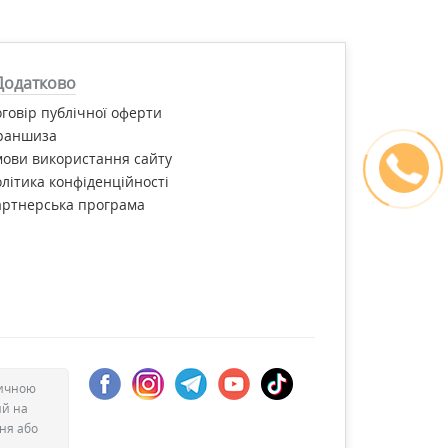
Додатково
говір публічної оферти
раншиза
ови використання сайту
літика конфіденційності
артнерська програма
дичною
ий на
ння або