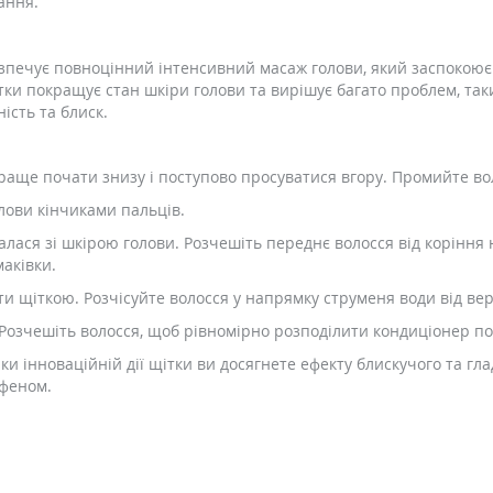
ання.
абезпечує повноцінний інтенсивний масаж голови, який заспокою
и покращує стан шкіри голови та вирішує багато проблем, таких
ість та блиск.
раще почати знизу і поступово просуватися вгору. Промийте во
лови кінчиками пальців.
алася зі шкірою голови. Розчешіть переднє волосся від коріння 
маківки.
щіткою. Розчісуйте волосся у напрямку струменя води від верх
озчешіть волосся, щоб рівномірно розподілити кондиціонер по
и інноваційній дії щітки ви досягнете ефекту блискучого та гла
 феном.