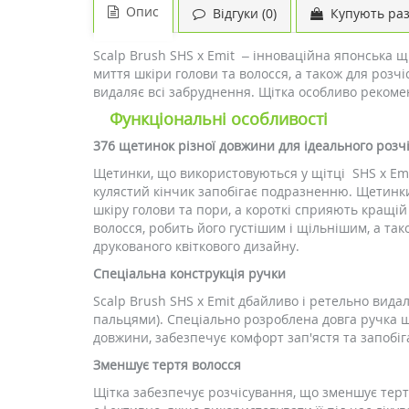
Опис
Відгуки (0)
Купують ра
Scalp Brush SHS x Emit – інноваційна японська щ
миття шкіри голови та волосся, а також для розч
видаляє всі забруднення. Щітка особливо рекоменду
Функціональні особливості
376 щетинок різної довжини для ідеального розч
Щетинки, що використовуються у щітці SHS x Emit
кулястий кінчик запобігає подразненню. Щетинк
шкіру голови та пори, а короткі сприяють кращій
волосся, робить його густішим і щільнішим, а та
друкованого квіткового дизайну.
Спеціальна конструкція ручки
Scalp Brush SHS x Emit дбайливо і ретельно вид
пальцями). Спеціально розроблена довга ручка щі
довжини, забезпечує комфорт зап'ястя та запобіг
Зменшує тертя волосся
Щітка забезпечує розчісування, що зменшує терт