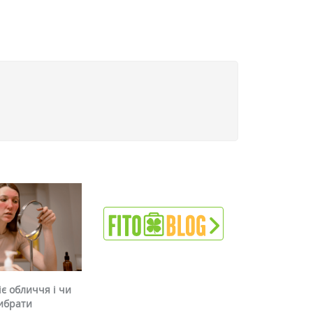
є обличчя і чи
ибрати