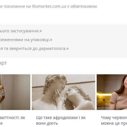
 посилання на fitomarket.com.ua є обов'язковим.
ього застосування.»
реженнями на упаковці.»
 та зверніться до дерматолога.»
орт
агітності: як
Що таке афродизіаки і як
Чому червоні
ся
вони діють
можна це пр