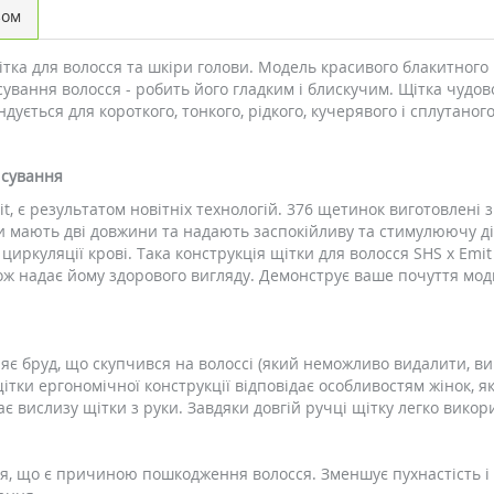
зом
ітка для волосся та шкіри голови. Модель красивого блакитного
ісування волосся - робить його гладким і блискучим. Щітка чудо
ється для короткого, тонкого, рідкого, кучерявого і сплутаного 
ісування
, є результатом новітніх технологій. 376 щетинок виготовлені з
и мають дві довжини та надають заспокійливу та стимулюючу д
 циркуляції крові. Така конструкція щітки для волосся SHS x Em
кож надає йому здорового вигляду. Демонструє ваше почуття мо
аляє бруд, що скупчився на волоссі (який неможливо видалити, 
тки ергономічної конструкції відповідає особливостям жінок, я
ає вислизу щітки з руки. Завдяки довгій ручці щітку легко вико
я, що є причиною пошкодження волосся. Зменшує пухнастість і л