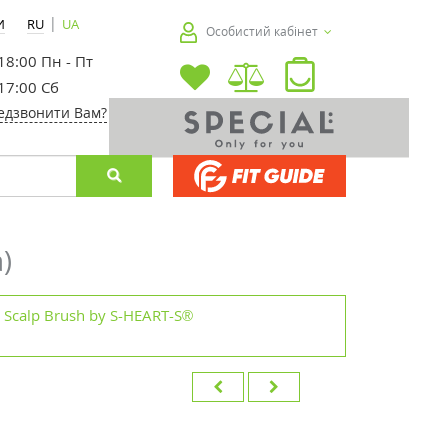
|
И
RU
UA
Особистий кабінет
 18:00 Пн - Пт
 17:00 Сб
едзвонити Вам?
)
Scalp Brush by S-HEART-S®