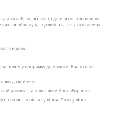
є та розслаблює все тіло, одночасно створюючи
 як свербіж, лупа, чутливість. Це також впливає
лосся водою.
над чолом у напрямку до маківки. Волосся на
івки до кінчиків.
 всій довжині та полегшити його вбирання.
дкого волосся після сушіння. При сушінні