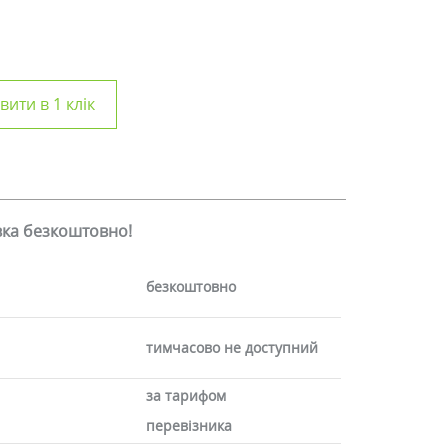
ити в 1 клік
авка безкоштовно!
безкоштовно
тимчасово не доступний
за тарифом
перевізника