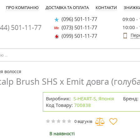
ПРО КОМПАНІЮ
ДОСТАВКА ТА ОПЛАТА
КОНТАКТИ
ЗНИЖК
(096) 501-11-77
09:00 -
44) 501-11-77
(073) 501-11-77
10:00 -
Пер
(099) 501-11-77
ля волосся
alp Brush SHS x Emit довга (голуба
Виробник:
S-HEART-S, Японія
Бренд:
Код Товару:
700838
0 відгуків
В наявності