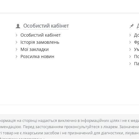
Особистий кабінет
Особистий кабінет
До
Історія замовлень
Ф
Мої закладки
Ум
Розсилка новин
По
П
формація на сторінці надається виключно в інформаційних цілях і не є ме
омендацією. Перед застосуванням проконсультуйтеся з лікарем. Зазначен
ті товар не є лікарським засобом і не призначений для діагностики, лікува