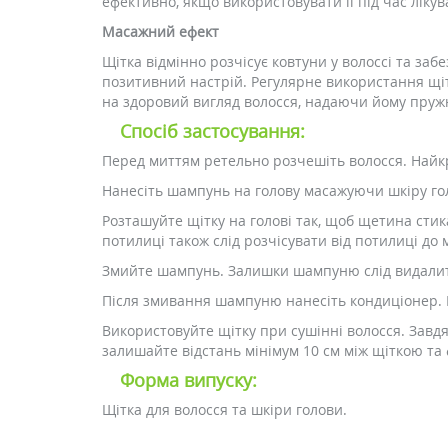
ефективно, якщо використовувати її під час лікув
Масажний ефект
Щітка відмінно розчісує ковтуни у волоссі та з
позитивний настрій. Регулярне використання щітк
на здоровий вигляд волосся, надаючи йому пружн
Спосіб застосування:
Перед миттям ретельно розчешіть волосся. Найк
Нанесіть шампунь на голову масажуючи шкіру го
Розташуйте щітку на голові так, щоб щетина стик
потилиці також слід розчісувати від потилиці до 
Змийте шампунь. Залишки шампуню слід видалити 
Після змивання шампуню нанесіть кондиціонер. Р
Використовуйте щітку при сушінні волосся. Завдяк
залишайте відстань мінімум 10 см між щіткою та
Форма випуску:
Щітка для волосся та шкіри голови.