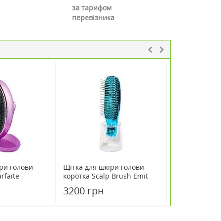
за тарифом
перевізника
ри голови
Щітка для шкіри голови
Щітка для шк
rfaite
коротка Scalp Brush Emit
довга Scalp B
Perisan (блакитна)
Model Рожеве
3200 грн
4800 грн
упаковки)