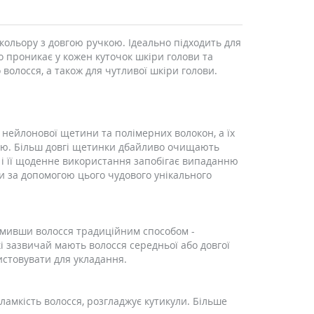
 кольору з довгою ручкою. Ідеально підходить для
во проникає у кожен куточок шкіри голови та
волосся, а також для чутливої ​​шкіри голови.
 нейлонової щетини та полімерних волокон, а їх
ію. Більш довгі щетинки дбайливо очищають
it і її щоденне використання запобігає випаданню
ди за допомогою цього чудового унікального
вимивши волосся традиційним способом -
кі зазвичай мають волосся середньої або довгої
ристовувати для укладання.
амкість волосся, розгладжує кутикули. Більше