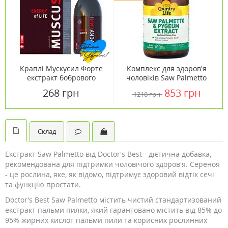
Краплі Мускусил Форте
Комплекс для здоров'я
екстракт бобрового
чоловіків Saw Palmetto
струменя 50 мл
Pygeum Extract (Екстракт
268 грн
853 грн
1218 грн
сереноа і кори
африканської сливи)
Country Life №90
Склад
Екстракт Saw Palmetto від Doctor's Best - дієтична добавка,
рекомендована для підтримки чоловічого здоров'я. Сереноя
- це рослина, яке, як відомо, підтримує здоровий відтік сечі
та функцію простати.
Doctor's Best Saw Palmetto містить чистий стандартизований
екстракт пальми пилки, який гарантовано містить від 85% до
95% жирних кислот пальми пили та корисних рослинних