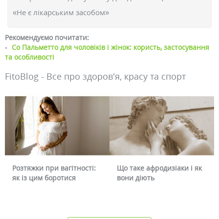
«Не є лікарським засобом»
Рекомендуємо почитати:
-
Со Пальметто для чоловіків і жінок: користь, застосування
та особливості
FitoBlog - Все про здоров'я, красу та спорт
і:
Що таке афродизіаки і як
Чому червоніє обличчя і
вони діють
чи можна це прибрати