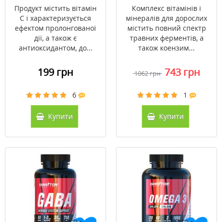
/ Vansiton
One без заліза 60
Продукт містить вітамін
Комплекс вітамінів і
капсул ТМ Кантрі
С і характеризується
мінералів для дорослих
Лайф / Country Life
ефектом пролонгованої
містить повний спектр
дії, а також є
травних ферментів, а
антиоксидантом, до...
також коензим...
199 грн
743 грн
1062 грн
6
1
Купити
Купити