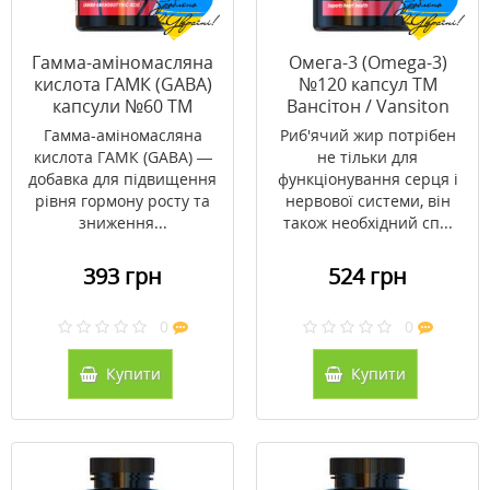
Гамма-аміномасляна
Омега-3 (Omega-3)
кислота ГАМК (GABA)
№120 капсул ТМ
капсули №60 ТМ
Вансітон / Vansiton
Вансітон / Vansiton
Гамма-аміномасляна
Риб'ячий жир потрібен
кислота ГАМК (GABA) —
не тільки для
добавка для підвищення
функціонування серця і
рівня гормону росту та
нервової системи, він
зниження...
також необхідний сп...
393 грн
524 грн
0
0
Купити
Купити