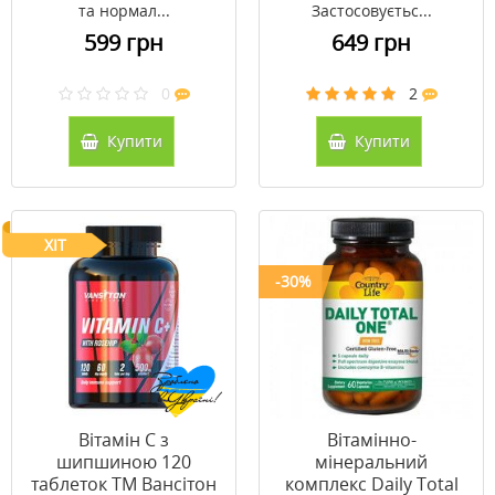
та нормал...
Застосовуєтьс...
599 грн
649 грн
0
2
Купити
Купити
ХІТ
-30%
Вітамін С з
Вітамінно-
шипшиною 120
мінеральний
таблеток ТМ Вансітон
комплекс Daily Total