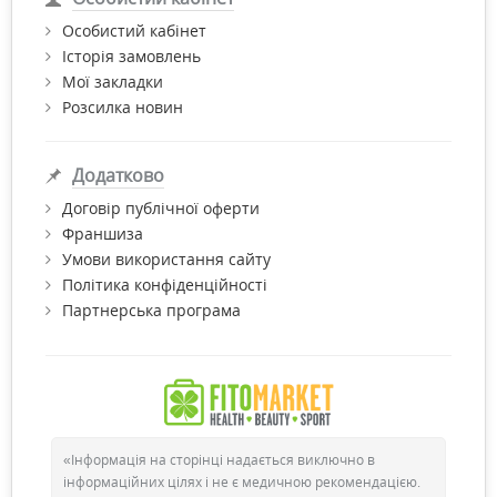
мета прийому аптечних вітамінів;
Особистий кабінет
для кого підбирається комплекс;
Історія замовлень
поєднання мікроелементів і спортивних вітамінів;
Мої закладки
додаткові добавки (кислоти, полікомпоненти).
Розсилка новин
Купити хороші вітаміни для спорту за найвигіднішою ціною
з доставкою по Києву та Україні можна в нашому інтернет-
Додатково
магазині "Фітомаркет". Також Ви можете отримати безплатну
консультацію провізора та вибрати свої вітаміни для качків.
Договір публічної оферти
Бажаємо Вам приємних покупок!
Франшиза
Умови використання сайту
Політика конфіденційності
Партнерська програма
«Інформація на сторінці надається виключно в
інформаційних цілях і не є медичною рекомендацією.