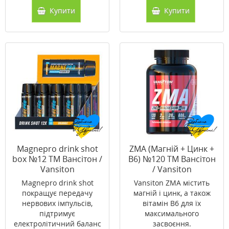
Купити
Купити
Magnepro drink shot
ZMA (Магній + Цинк +
box №12 ТМ Вансітон /
В6) №120 ТМ Вансітон
Vansiton
/ Vansiton
Magnepro drink shot
Vansiton ZMA містить
покращує передачу
магній і цинк, а також
нервових імпульсів,
вітамін В6 для їх
підтримує
максимального
електролітичний баланс
засвоєння.