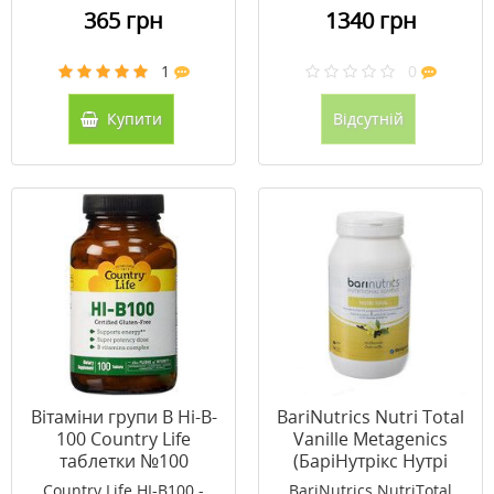
365 грн
1340 грн
1
0
Купити
Відсутній
Вітаміни групи B Hi-B-
BariNutrics Nutri Total
100 Country Life
Vanille Metagenics
таблетки №100
(БаріНутрікс Нутрі
Тотал Ваниль) 722 г
Country Life HI-B100 -
BariNutrics NutriTotal