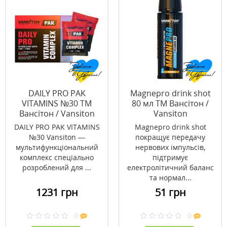
DAILY PRO PAK
Magnepro drink shot
VITAMINS №30 ТМ
80 мл ТМ Вансітон /
Вансітон / Vansiton
Vansiton
DAILY PRO PAK VITAMINS
Magnepro drink shot
№30 Vansiton —
покращує передачу
мультифункціональний
нервових імпульсів,
комплекс спеціально
підтримує
розроблений для ...
електролітичний баланс
та нормал...
1231 грн
51 грн
0
0