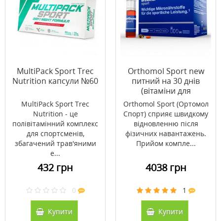
MultiPack Sport Trec
Orthomol Sport new
Nutrition капсули №60
питний на 30 днів
(вітаміни для
спортсменів)
MultiPack Sport Trec
Orthomol Sport (Ортомол
Nutrition - це
Спорт) сприяє швидкому
полівітамінний комплекс
відновленню після
для спортсменів,
фізичних навантажень.
збагачений трав'яними
Прийом компле...
е...
432 грн
4038 грн
0
1
Купити
Купити