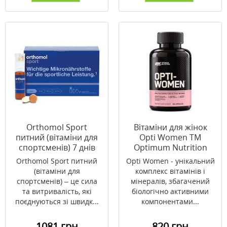
Orthomol Sport
Вітаміни для жінок
питний (вітаміни для
Opti Women ТМ
спортсменів) 7 днів
Optimum Nutrition
капсули №60
Orthomol Sport питний
Opti Women - унікальний
(вітаміни для
комплекс вітамінів і
спортсменів) – це сила
мінералів, збагачений
та витривалість, які
біологічно активними
поєднуються зі швидк...
компонентами...
1081 грн
820 грн