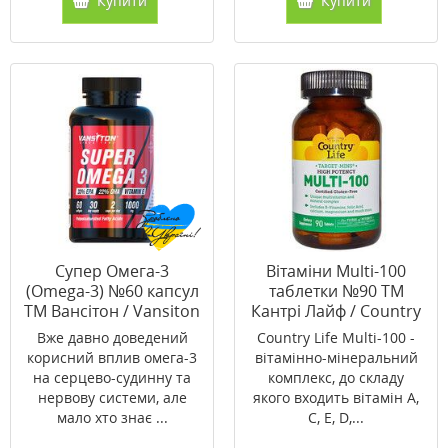
Купити
Купити
Супер Омега-3
Вітаміни Multi-100
(Omega-3) №60 капсул
таблетки №90 ТМ
ТМ Вансітон / Vansiton
Кантрі Лайф / Country
Life
Вже давно доведений
Country Life Multi-100 -
корисний вплив омега-3
вітамінно-мінеральний
на серцево-судинну та
комплекс, до складу
нервову системи, але
якого входить вітамін А,
мало хто знає ...
С, Е, D,...