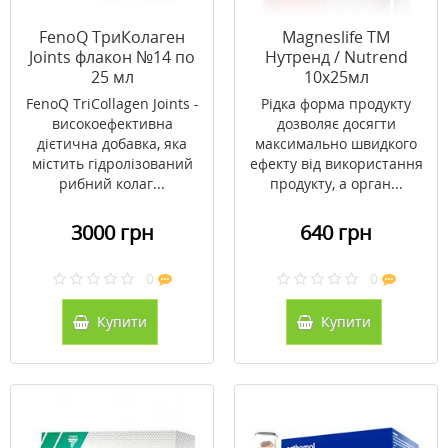
FenoQ ТриКолаген
Magneslife ТМ
Joints флакон №14 по
Нутренд / Nutrend
25 мл
10x25мл
FenoQ TriCollagen Joints -
Рідка форма продукту
високоефективна
дозволяє досягти
дієтична добавка, яка
максимально швидкого
містить гідролізований
ефекту від використання
рибний колаг...
продукту, а орган...
3000 грн
640 грн
0
0
Купити
Купити