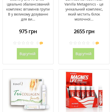
ідеально збалансований
Vanilla Metagenics - це
комплекс вітамінів групи
унікальний комплекс,
B у великому дозуванні
який містить білок
для ви...
молочної...
975 грн
2655 грн
0
0
Відсутній
Відсутній