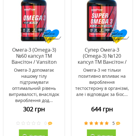
Омега-3 (Omega-3)
Супер Омега-3
№60 капсул ТМ
(Omega-3) №120
Вансітон / Vansiton
капсул ТМ Вансітон /
Vansiton
Омега-3 допомагає
Омега-3 не тільки
нашому тілу
позитивно впливає на
підтримувати
вироблення
оптимальний рівень
тестостерону в організмі,
витривалості, внаслідок
але і відповідає за біос...
вироблення дод...
302 грн
644 грн
0
5