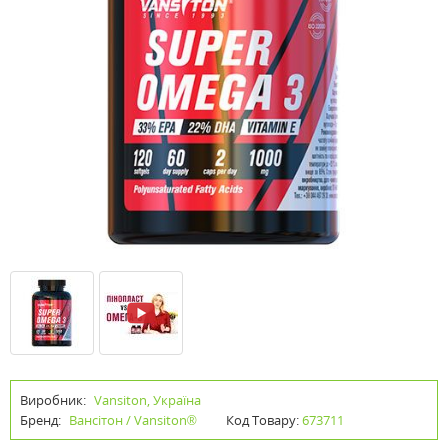
Виробник:
Vansiton, Україна
Бренд:
Вансітон / Vansiton®
Код Товару:
673711