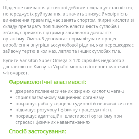
Щоденне вживання дієтичної добавки покращує стан кісток,
попереджує їх руйнування, а значить знижує ймовірність
виникнення травм під час занять спортом. Жирні кислоти зі
складу препарату поліпшують еластичність суглобів і
зв'язок, сприяють підтримці загального довголіття
організму. Омега-3 допомагає нормалізувати процес
вироблення внутрішньосуглобової рідини, яка перешкоджає
зайвому тертю в колінах, ліктях та інших суглобах тіла.
Купити Vansiton Super Omega-3 120 capsules недорого з
доставкою по Києву та Україні можна в інтернет-магазині
Фітомаркет.
Фармакологічні властивості:
джерело поліненасичених жирних кислот Омега-3
сприяє загальному зміцненню організму
покращує роботу серцево-судинної й нервової систем
підвищує розумову і фізичну працездатність
покращує адаптаційні властивості організму при
стресах і фізичних навантаженнях
Спосіб застосування: