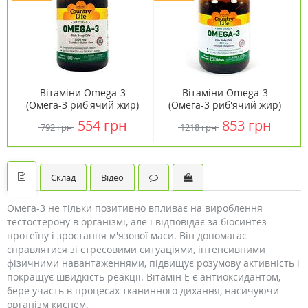
Вітаміни Omega-3
Вітаміни Omega-3
(Омега-3 риб'ячий жир)
(Омега-3 риб'ячий жир)
1000 мг 100 капсул ТМ
1000 мг 200 капсул ТМ
554 грн
853 грн
792 грн
1218 грн
Кантрі Лайф / Country
Кантрі Лайф / Country
Life
Life
Склад
Відео
Омега-3 не тільки позитивно впливає на вироблення
тестостерону в організмі, але і відповідає за біосинтез
протеїну і зростання м'язової маси. Він допомагає
справлятися зі стресовими ситуаціями, інтенсивними
фізичними навантаженнями, підвищує розумову активність і
покращує швидкість реакції. Вітамін Е є антиоксидантом,
бере участь в процесах тканинного дихання, насичуючи
організм киснем.