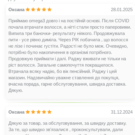
Оксана
28.01.2025
Приймаю omega3 довго і на постійній основі. Після COVID
почала втрачати волосся, а нігті стали просто паперовими.
Випила три баночки- результату ніякого. Продовжувала
пити - усе рівно диміла. Через РІК побачила , що волосся
не лізе і починає густіти. Радості не було меж. Очевидно,
потрібно було накопичення в організмі потрібного.
Продовжую приймати і далі. Раджу вживати не тільки на
ріст волосся. Загальне самопочуття покращилося.
Втрачала всяку надію, бо вік пенсійний. Раджу і цей
магазин. Надзвичайно уважне ставлення до покупця,
вчасна порада, гарне обслуговування, швидка доставка.
Дякую.
Оксана
31.12.2024
Дякую за товар, за обслуговування, за швидку доставку.
За те, що швидко зв'язалися , проконсультували, дали