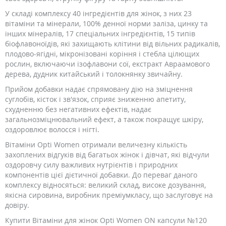
У складі комплексу 40 інгредієнтів для жінок, з них 23
вітаміни та мінерали, 100% денної норми заліза, цинку та
інших мінералів, 17 спеціальних інгредієнтів, 15 типів
біофлавоноїдів, які захищають клітини від вільних радикалів,
плодово-ягідні, мікронізовані коріння і стебла цілющих
рослин, включаючи ізофлавони сої, екстракт Авраамового
дерева, дудник китайський і толокнянку звичайну.
Прийом добавки надає спрямовану дію на зміцнення
суглобів, кісток і зв'язок, сприяє зниженню апетиту,
схудненню без негативних ефектів, надає
загальнозміцнювальний ефект, а також покращує шкіру,
оздоровлює волосся і нігті.
Вітаміни Opti Women отримали величезну кількість
захоплених відгуків від багатьох жінок і дівчат, які відчули
оздоровчу силу важливих нутрієнтів і природних
компонентів цієї дієтичної добавки. До переваг даного
комплексу відносяться: великий склад, високе дозування,
якісна сировина, виробник преміумкласу, що заслуговує на
довіру.
Купити Вітаміни для жінок Opti Women ON капсули №120