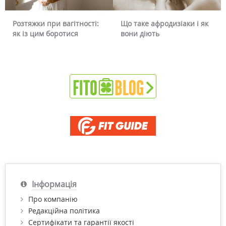
ності:
Що таке афродизіаки і як
Чому червоніє обличч
вони діють
чи можна це прибрат
Інформація
Про компанію
Редакційна політика
Сертифікати та гарантії якості