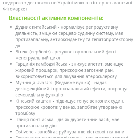
недорого з доставкою по Україні можна в інтернет-магазині
Фітомаркет.
Властивості активних компонентів:
Дудник китайський - нормалізує репродуктивну
діяльність, зміцнює серцево-судинну систему, має
протизапальну, антиоксидантну та гепатопротекторну
дії
Вітекс (верболіз) - регулює гормональний фон і
менструальний цикл
Гарцинія камбоджійська - знижує апетит, зменшує
жировий прошарок, прискорює загоєння ран,
використовується для лікування атеросклерозу
Мучниця Uva Ursi (Ведмеже вушко) - надає
дезінфекційний і протизапальний ефекти, покращує
сечовидільну функцію
Кінський каштан - підвищує тонус венозних судин,
прискорює кровотік у венах, запобігає утворенню
тромбозу
Іглиця понтійська - діє як діуретичний засіб, має
протизапальну дію
Ostivone - запобігає руйнуванню кісткової тканини
Екстракт виноградних кісточок - має антиоксидантні