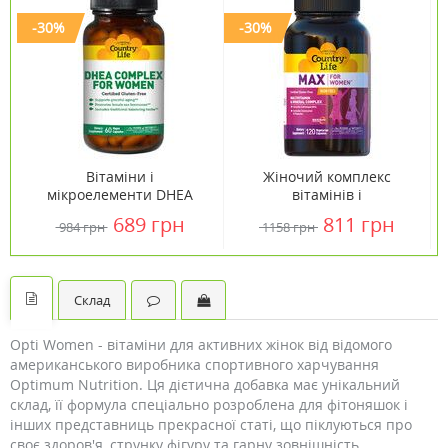
-30%
-30%
Вітаміни і
Жіночий комплекс
мікроелементи DHEA
вітамінів і
Complex for Women ТМ
мікроелементів без
689 грн
811 грн
984 грн
1158 грн
Кантрі Лайф / Country
заліза Max for Women
Life №60
Iron Free Country Life
№120
Склад
Opti Women - вітаміни для активних жінок від відомого
американського виробника спортивного харчування
Optimum Nutrition. Ця дієтична добавка має унікальний
склад, її формула спеціально розроблена для фітоняшок і
інших представниць прекрасної статі, що піклуються про
своє здоров'я, струнку фігуру та гарну зовнішність.