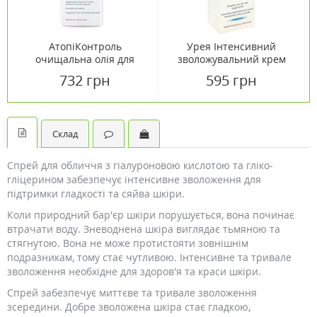
АтопіКонтроль
Урея Інтенсивний
очищальна олія для
зволожувальний крем
атопічної шкіри тіла ТМ
для сухої шкіри 30% ТМ
732 грн
595 грн
Еуцерін / Eucerin 400 мл
Еуцерін / Eucerin 75 мл
Склад
Спрей для обличчя з гіалуроновою кислотою та гліко-
гліцерином забезпечує інтенсивне зволоження для
підтримки гладкості та сяйва шкіри.
Коли природний бар'єр шкіри порушується, вона починає
втрачати воду. Зневоднена шкіра виглядає тьмяною та
стягнутою. Вона не може протистояти зовнішнім
подразникам, тому стає чутливою. Інтенсивне та тривале
зволоження необхідне для здоров'я та краси шкіри.
Спрей забезпечує миттєве та тривале зволоження
зсередини. Добре зволожена шкіра стає гладкою,