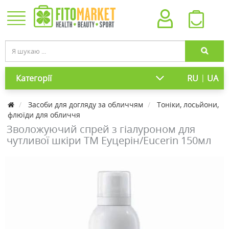
|
Категорії
RU
UA
Засоби для догляду за обличчям
Тоніки, лосьйони,
флюїди для обличчя
Зволожуючий спрей з гіалуроном для
чутливої ​​шкіри ТМ Еуцерін/Eucerin 150мл