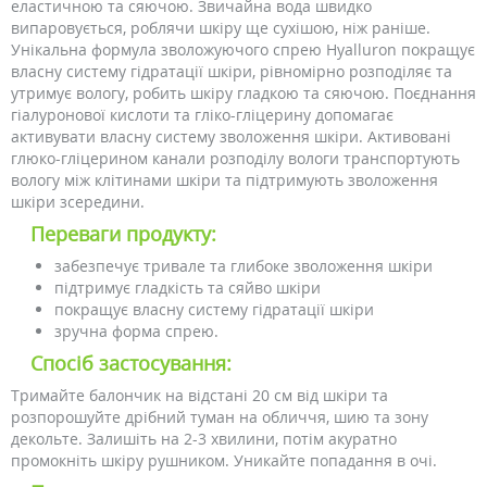
еластичною та сяючою. Звичайна вода швидко
випаровується, роблячи шкіру ще сухішою, ніж раніше.
Унікальна формула зволожуючого спрею Hyalluron покращує
власну систему гідратації шкіри, рівномірно розподіляє та
утримує вологу, робить шкіру гладкою та сяючою. Поєднання
гіалуронової кислоти та гліко-гліцерину допомагає
активувати власну систему зволоження шкіри. Активовані
глюко-гліцерином канали розподілу вологи транспортують
вологу між клітинами шкіри та підтримують зволоження
шкіри зсередини.
Переваги продукту:
забезпечує тривале та глибоке зволоження шкіри
підтримує гладкість та сяйво шкіри
покращує власну систему гідратації шкіри
зручна форма спрею.
Спосіб застосування:
Тримайте балончик на відстані 20 см від шкіри та
розпорошуйте дрібний туман на обличчя, шию та зону
декольте. Залишіть на 2-3 хвилини, потім акуратно
промокніть шкіру рушником. Уникайте попадання в очі.