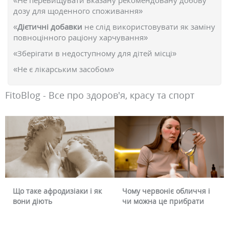
«Не перевищувати вказану рекомендовану добову
дозу для щоденного споживання»
«
Дієтичні добавки
не слід використовувати як заміну
повноцінного раціону харчування»
«Зберігати в недоступному для дітей місці»
«Не є лікарським засобом»
FitoBlog - Все про здоров'я, красу та спорт
Що таке афродизіаки і як
Чому червоніє обличчя і
вони діють
чи можна це прибрати