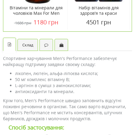
Вітаміни та мінерали для
Набір вітамінів для
чоловіків Max For Men
здоров'я та краси
Free Iron Country Life 120
чоловіків від Кантрі
1180 грн
4501 грн
1686 грн
таблеток
Лайф
Склад
Спортивне харчування Men's Performance забезпечує
найкращу підтримку завдяки своєму складу:
лікопен, лютеїн, альфа-ліпоєва кислота;
50 мг комплекс вітаміну B;
L-аргінін в суміші з амінокислотами;
антиоксиданти та мінерали.
Крім того, Men's Performance швидко заповнить відсутні
поживні речовини в організмі. Так само варто відзначити,
що Men's Performance не містить консервантів, штучних
барвників, дріжджів і молочних продуктів.
Спосіб застосування: