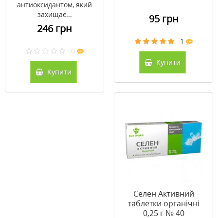
антиоксидантом, який
захищає...
95 грн
246 грн
1
0
Купити
Купити
Селен Активний
таблетки органічні
0,25 г № 40