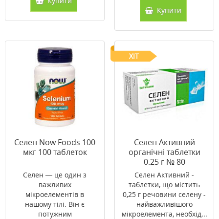
Купити
Купити
ХІТ
Селен Now Foods 100
Селен Активний
мкг 100 таблеток
органічні таблетки
0.25 г № 80
Селен — це один з
Селен Активний -
важливих
таблетки, що містить
мікроелементів в
0,25 г речовини селену -
нашому тілі. Він є
найважливішого
потужним
мікроелемента, необхід...