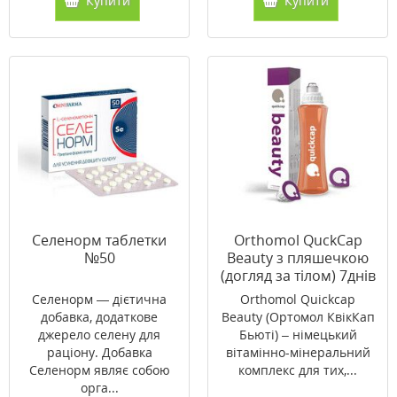
Купити
Купити
Селенорм таблетки
Orthomol QuckCap
№50
Beauty з пляшечкою
(догляд за тілом) 7днів
Селенорм — дієтична
Orthomol Quickcap
добавка, додаткове
Beauty (Ортомол КвікКап
джерело селену для
Бьюті) – німецький
раціону. Добавка
вітамінно-мінеральний
Селенорм являє собою
комплекс для тих,...
орга...