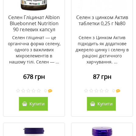
Селен Гліцинат Albion
Селен з цинком Актив
Bluebonnet Nutrition
таблетки 0,25 г №80
90 гелевих капсул
Селен гліцинат — це
Селен з Цинком Актив
органічна форма селену,
підходить як додаткове
одного з важливих
джерело цинку і селену в
мікроелементів в
раціоні дієтичного
нашому тілі. Селен — ...
харчування. ...
678 грн
87 грн
0
0
Купити
Купити