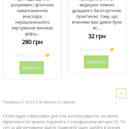
розумових і фізичних
медицині пивних
навантаженнях
дріжджів є багаторічною
внаслідок
практикою, тому, що
нераціонального
вченими вже давно були
харчування виникає
вс...
дефіц...
32 грн
280 грн
0
0
Відсутній
Відсутній
>
Показано з 1 по 21 із 32 (всього 2 сторінок)
Селен один з важливих для тіла антиоксидантів, за своєю
ефективністю можна порівняти з токоферолом (вітамін E). По
суті ці дві речовини здатні підміняти один одного в різних