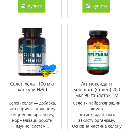
Купити
Купити
Селен хелат 100 мкг
Антиоксидант
капсули №90
Selenium (Селен) 200
мкг 90 таблеток ТМ
Кантрі Лайф / Country
Селен хелат — добавка,
Селен - найважливіший
Life
яка сприяє загальному
елемент
зміцненню організму,
антиоксидантного
нормалізації роботи
захисту організму.
імунної систем...
Основна частина селену