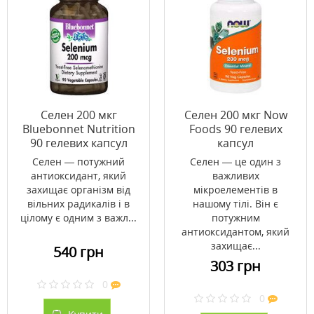
Селен 200 мкг
Селен 200 мкг Now
Bluebonnet Nutrition
Foods 90 гелевих
90 гелевих капсул
капсул
Селен — потужний
Селен — це один з
антиоксидант, який
важливих
захищає організм від
мікроелементів в
вільних радикалів і в
нашому тілі. Він є
цілому є одним з важл...
потужним
антиоксидантом, який
захищає...
540 грн
303 грн
0
0