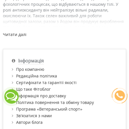
фізіологічних процесах, що відбуваються в нашому тілі. У
ролі антиоксиданту він нейтралізує вільні радикали,
окислюючи їх. Також селен важливий для роботи
щитовидної залози, разом з йодом він продукує вироблення
гормонів. Бере участь в утворенні колагену, тим самим
забезпечує пружність шкіри та еластичність судин. Завдяки
Читати далі
таким особливостям мікроелемент дуже популярний серед
жінок.
Користь селену для чоловіків і жінок
Інформація
Враховуйте, що селен протипоказаний при прийомі
аспірину та інших препаратів, які розріджують кров, а також
Про компанію
погіршує дію добавок, які впливають на рівень холестерину.
Редакційна політика
Антиоксидант здатний підсилювати дію седативних добавок,
Сертифікати та гарантії якості
так що потрібно бути обережним, якщо ви вживаєте
Що таке Фітоблог
заспокійливі засоби.
Інформація про доставку
Для жінок селен важливий, оскільки:
Політика повернення та обміну товару
Програма «Ветеранський спорт»
знижує появу токсикозу у вагітних;
Зв’язатися з нами
зменшує ймовірність передчасних пологів;
Автори блога
нормалізує вироблення гормонів щитівки;