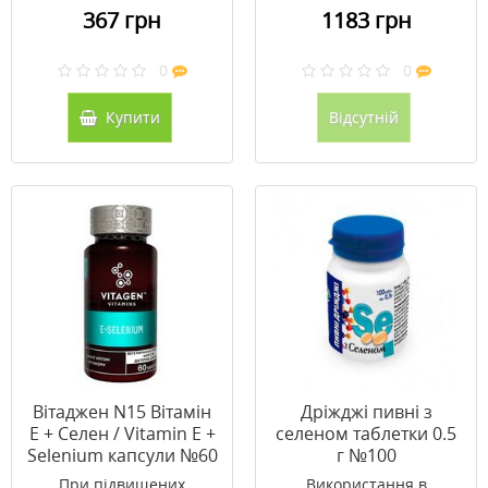
367 грн
1183 грн
0
0
Купити
Відсутній
Вітаджен N15 Вітамін
Дріжджі пивні з
Е + Селен / Vitamin E +
селеном таблетки 0.5
Selenium капсули №60
г №100
При підвищених
Використання в