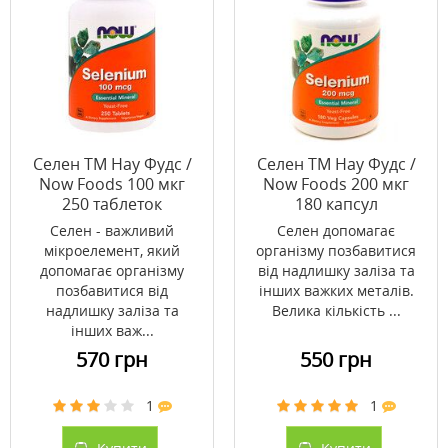
Селен ТМ Нау Фудс /
Селен ТМ Нау Фудс /
Now Foods 100 мкг
Now Foods 200 мкг
250 таблеток
180 капсул
Селен - важливий
Селен допомагає
мікроелемент, який
організму позбавитися
допомагає організму
від надлишку заліза та
позбавитися від
інших важких металів.
надлишку заліза та
Велика кількість ...
інших важ...
570 грн
550 грн
1
1