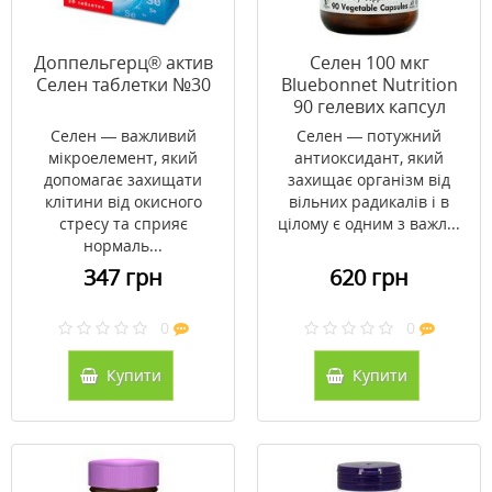
Доппельгерц® актив
Селен 100 мкг
Селен таблетки №30
Bluebonnet Nutrition
90 гелевих капсул
Селен — важливий
Селен — потужний
мікроелемент, який
антиоксидант, який
допомагає захищати
захищає організм від
клітини від окисного
вільних радикалів і в
стресу та сприяє
цілому є одним з важл...
нормаль...
347 грн
620 грн
0
0
Купити
Купити