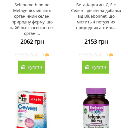
таблеток
Selenomethionine
Бета-Каротин, C, Е +
Metagenics містить
Селен - дієтична добавка
органічний селен,
від Bluebonnet, що
природну форму, що
містить 4 потужних
найбільш засвоюється
природних антиок...
органі...
2062 грн
2153 грн
0
0
Купити
Купити