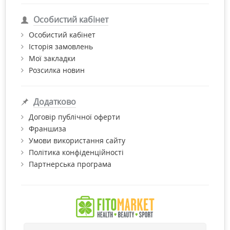
стимулює процеси лактації.
Особистий кабінет
Особистий кабінет
Історія замовлень
Мої закладки
Розсилка новин
Додатково
Договір публічної оферти
Франшиза
Умови використання сайту
Для чоловіків селен корисний завдяки тому, що:
Політика конфіденційності
Партнерська програма
допомагає підтримувати здоров'я передміхурової
залози;
захищає тіло від процесів старіння і руйнування
клітин;
скорочує ризик появи аденоми простати.