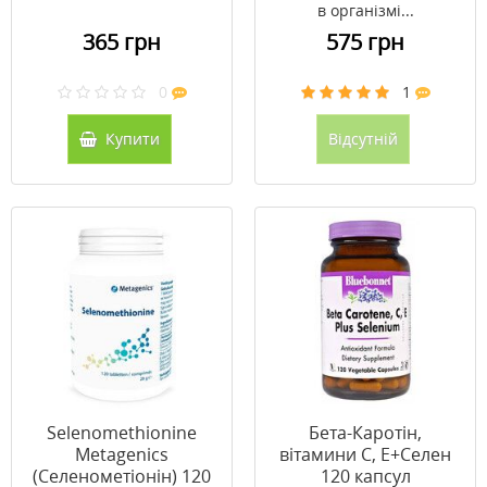
в організмі...
365 грн
575 грн
0
1
Купити
Відсутній
Selenomethionine
Бета-Каротін,
Metagenics
вітамини C, Е+Селен
(Селенометіонін) 120
120 капсул