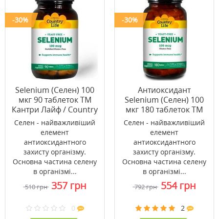
-30%
-30%
Selenium (Селен) 100
Антиоксидант
мкг 90 таблеток ТМ
Selenium (Селен) 100
Кантри Лайф / Country
мкг 180 таблеток ТМ
Life
Кантрі Лайф / Country
Селен - найважливіший
Селен - найважливіший
Life
елемент
елемент
антиоксидантного
антиоксидантного
захисту організму.
захисту організму.
Основна частина селену
Основна частина селену
в організмі...
в організмі...
357 грн
554 грн
510 грн
792 грн
0
2