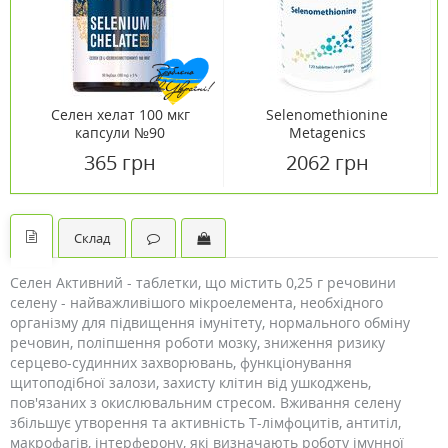
Селен хелат 100 мкг
Selenomethionine
капсули №90
Metagenics
(Селенометіонін) 120
365 грн
2062 грн
таблеток
Склад
Селен Активний - таблетки, що містить 0,25 г речовини
селену - найважливішого мікроелемента, необхідного
організму для підвищення імунітету, нормального обміну
речовин, поліпшення роботи мозку, зниження ризику
серцево-судинних захворювань, функціонування
щитоподібної залози, захисту клітин від ушкоджень,
пов'язаних з окислювальним стресом. Вживання селену
збільшує утворення та активність Т-лімфоцитів, антитіл,
макрофагів, інтерферону, які визначають роботу імунної