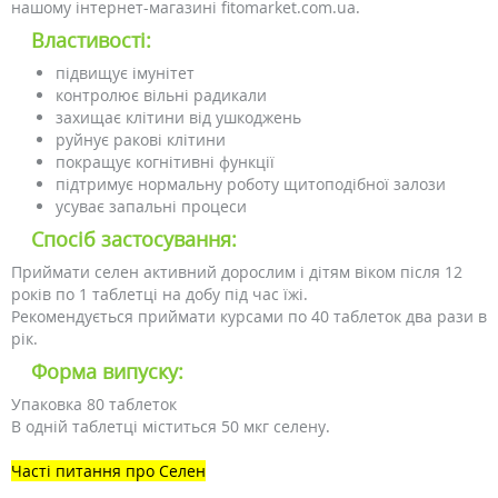
нашому інтернет-магазині fitomarket.com.ua.
Властивості:
підвищує імунітет
контролює вільні радикали
захищає клітини від ушкоджень
руйнує ракові клітини
покращує когнітивні функції
підтримує нормальну роботу щитоподібної залози
усуває запальні процеси
Спосіб застосування:
Приймати селен активний дорослим і дітям віком після 12
років по 1 таблетці на добу під час їжі.
Рекомендується приймати курсами по 40 таблеток два рази в
рік.
Форма випуску:
Упаковка 80 таблеток
В одній таблетці міститься 50 мкг селену.
Часті питання про Селен