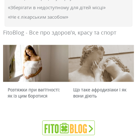
«Зберігати в недоступному для дітей місці»
«Не є лікарським засобом»
FitoBlog - Все про здоров'я, красу та спорт
Що таке афродизіаки і як
Чому червоніє обличчя і
вони діють
чи можна це прибрати