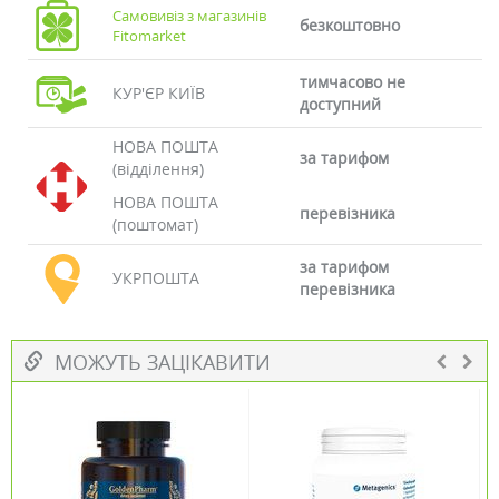
Самовивіз з магазинів
безкоштовно
Fitomarket
тимчасово не
КУР'ЄР КИЇВ
доступний
НОВА ПОШТА
за тарифом
(відділення)
НОВА ПОШТА
перевізника
(поштомат)
за тарифом
УКРПОШТА
перевізника
МОЖУТЬ ЗАЦІКАВИТИ