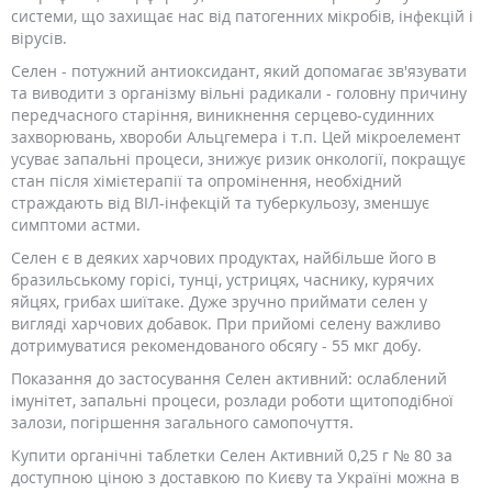
системи, що захищає нас від патогенних мікробів, інфекцій і
вірусів.
Селен - потужний антиоксидант, який допомагає зв'язувати
та виводити з організму вільні радикали - головну причину
передчасного старіння, виникнення серцево-судинних
захворювань, хвороби Альцгемера і т.п. Цей мікроелемент
усуває запальні процеси, знижує ризик онкології, покращує
стан після хімієтерапії та опромінення, необхідний
страждають від ВІЛ-інфекцій та туберкульозу, зменшує
симптоми астми.
Селен є в деяких харчових продуктах, найбільше його в
бразильському горісі, тунці, устрицях, часнику, курячих
яйцях, грибах шиїтаке. Дуже зручно приймати селен у
вигляді харчових добавок. При прийомі селену важливо
дотримуватися рекомендованого обсягу - 55 мкг добу.
Показання до застосування Селен активний: ослаблений
імунітет, запальні процеси, розлади роботи щитоподібної
залози, погіршення загального самопочуття.
Купити органічні таблетки Селен Активний 0,25 г № 80 за
доступною ціною з доставкою по Києву та Україні можна в