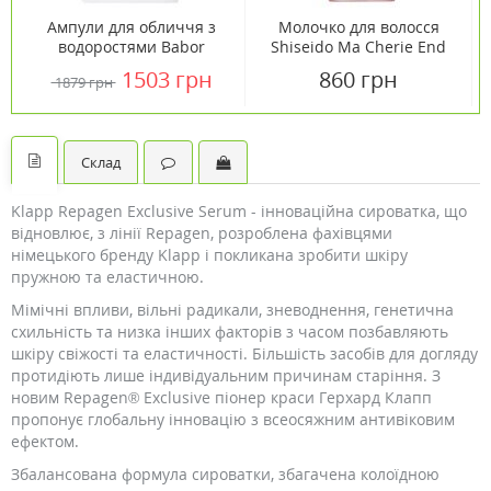
Ампули для обличчя з
Молочко для волосся
водоростями Babor
Shiseido Ma Cherie End
Ampoule Concentrates
Cure Milk 100 г
1503 грн
860 грн
1879 грн
Algae Vitalizer 7х2 мл
Склад
Klapp Repagen Exclusive Serum - інноваційна сироватка, що
відновлює, з лінії Repagen, розроблена фахівцями
німецького бренду Klapp і покликана зробити шкіру
пружною та еластичною.
Мімічні впливи, вільні радикали, зневоднення, генетична
схильність та низка інших факторів з часом позбавляють
шкіру свіжості та еластичності. Більшість засобів для догляду
протидіють лише індивідуальним причинам старіння. З
новим Repagen® Exclusive піонер краси Герхард Клапп
пропонує глобальну інновацію з всеосяжним антивіковим
ефектом.
Збалансована формула сироватки, збагачена колоїдною