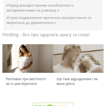
«Перед використанням ознайомтеся із
застереженнями на упаковці.»
«У разі подразнення припиніть використання та
зверніться до дерматолога.»
FitoBlog - Все про здоров'я, красу та спорт
Розтяжки при вагітності:
Що таке афродизіаки і як
Чо
як із цим боротися
вони діють
чи