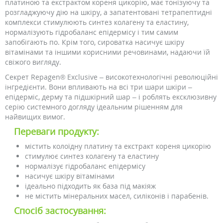
платиною та екстрактом кореня цикорію, має тонізуючу та
розгладжуючу дію на шкіру, а запатентовані тетрапептидні
комплекси стимулюють синтез колагену та еластину,
нормалізують гідробаланс епідермісу і тим самим
запобігають по. Крім того, сироватка насичує шкіру
вітамінами та іншими корисними речовинами, надаючи їй
свіжого вигляду.
Секрет Repagen® Exclusive – високотехнологічні революційні
інгредієнти. Вони впливають на всі три шари шкіри –
епідерміс, дерму та підшкірний шар – і роблять ексклюзивну
серію системного догляду ідеальним рішенням для
найвищих вимог.
Переваги продукту:
містить колоїдну платину та екстракт кореня цикорію
стимулює синтез колагену та еластину
нормалізує гідробаланс епідермісу
насичує шкіру вітамінами
ідеально підходить як база під макіяж
не містить мінеральних масел, силіконів і парабенів.
Спосіб застосування: