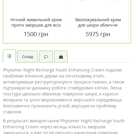
Нічний живильний крем
Зволожувальний крем
проти зморшок для всіх
для шкіри обличчя
типів шкіри Bioselect 50
Phytomer 50 мл
1500 грн
5975 грн
мл
Склад
Phytomer Night Recharge Youth Enhancing Cream подолає
проблеми в'янення дерми на початковому етапі,
активізувавши реструктуризуючі процеси тканин, а також
підтримуючи динаміку роботи стовбурових клітин. Легка
текстура ідеально обволікає поверхню шкіри, а корисні
мінерали та цінні мікроелементи морського середовища
блискавично проникають углиб, вирішуючи проблему
старіння.
В результаті використання Phytomer Night Recharge Youth
Enhancing Cream через місяць кількість зморшок
зменшиться, а вже після першого нанесення поверхня