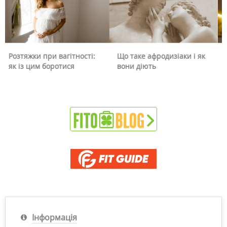
Що таке афродизіаки і як
Чому червоніє обличчя і
вони діють
чи можна це прибрати
Інформація