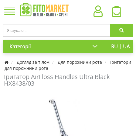
|
Категорії
RU
UA
Догляд за тілом
Для порожнини рота
Іригатори
для порожнини рота
Іригатор AirFloss Handles Ultra Black
HX8438/03