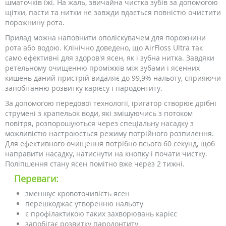
шматочків їжі. На жаль, звичайна чистка зубів за допомогою
щітки, пасти та нитки не завжди вдається повністю очистити
порожнину рота.
Прилад можна наповнити ополіскувачем для порожнини
рота або водою. Клінічно доведено, що AirFloss Ultra так
само ефективні для здоров'я ясен, як і зубна нитка. Завдяки
ретельному очищенню проміжків між зубами і ясенних
кишень даний пристрій видаляє до 99,9% нальоту, сприяючи
запобіганню розвитку карієсу і пародонтиту.
За допомогою передової технології, іригатор створює дрібні
струмені з крапельок води, які змішуючись з потоком
повітря, розпорошуються через спеціальну насадку з
можливістю настроюється режиму потрійного розпилення.
Для ефективного очищення потрібно всього 60 секунд, щоб
направити насадку, натиснути на кнопку і почати чистку.
Поліпшення стану ясен помітно вже через 2 тижні.
Переваги:
зменшує кровоточивість ясен
перешкоджає утворенню нальоту
є профілактикою таких захворювань карієс
запобігає розвитку пародонтиту