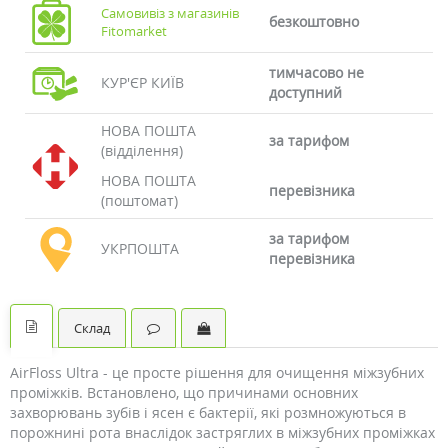
Самовивіз з магазинів
безкоштовно
Fitomarket
тимчасово не
КУР'ЄР КИЇВ
доступний
НОВА ПОШТА
за тарифом
(відділення)
НОВА ПОШТА
перевізника
(поштомат)
за тарифом
УКРПОШТА
перевізника
Склад
AirFloss Ultra - це просте рішення для очищення міжзубних
проміжків. Встановлено, що причинами основних
захворювань зубів і ясен є бактерії, які розмножуються в
порожнині рота внаслідок застряглих в міжзубних проміжках