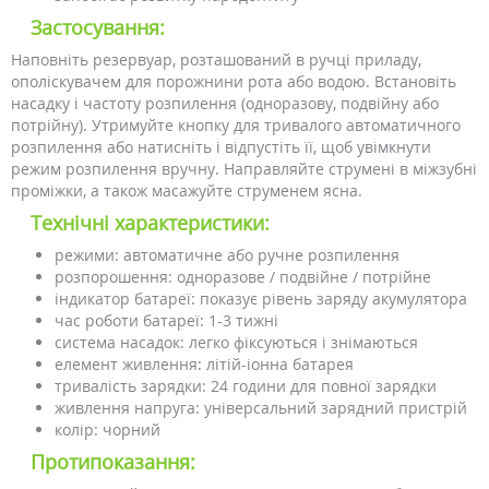
Застосування:
Наповніть резервуар, розташований в ручці приладу,
ополіскувачем для порожнини рота або водою. Встановіть
насадку і частоту розпилення (одноразову, подвійну або
потрійну). Утримуйте кнопку для тривалого автоматичного
розпилення або натисніть і відпустіть її, щоб увімкнути
режим розпилення вручну. Направляйте струмені в міжзубні
проміжки, а також масажуйте струменем ясна.
Технічні характеристики:
режими: автоматичне або ручне розпилення
розпорошення: одноразове / подвійне / потрійне
індикатор батареї: показує рівень заряду акумулятора
час роботи батареї: 1-3 тижні
система насадок: легко фіксуються і знімаються
елемент живлення: літій-іонна батарея
тривалість зарядки: 24 години для повної зарядки
живлення напруга: універсальний зарядний пристрій
колір: чорний
Протипоказання: