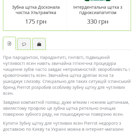
Зубна щітка Досконала
Інтердентальна щітка з
чистка Ультрам'яка
гідроксиапатитом
(Ultrasoft) для захисту
Біорепейр, середній
175 грн
330 грн
ясен ТМ Біорепейр /
розмір, діаметр 0,82 мм
Biorepair
При пародонтозі, пародонтиті, гінгівіті, підвищеній
чутливості ясен навіть звичайна гігієнічна процедура
чищення зубів часто завдає неприємностей: хворобливість і
кровоточивість ясен. Звичайна щітка дряпає ясна та
ушкоджує слизову. Спеціально для таких ситуацій іспанський
бренд Pierrot розробив особливу зубну щітку для чутливих
ясен.
Завдяки компактній голівці, дуже м'яким і ніжним щетинкам,
хвилястому профілю ця зубна щітка ретельно очищає
поверхню зубного ряду, не пошкоджуючи поверхню ясен.
Купити Зубну щітку для чутливих ясен Pierrot недорого з
доставкою по Києву та Україні можна в інтернет-магазині