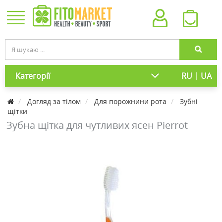
|
Категорії
RU
UA
Догляд за тілом
Для порожнини рота
Зубні
щітки
Зубна щітка для чутливих ясен Pierrot