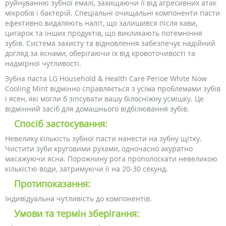
руйнуванню зубної емалі, захищаючи її від агресивних атак
мікробів і бактерій. Спеціальні очищальні компоненти пасти
ефективно видаляють наліт, що залишився після кави,
цигарок та інших продуктів, що викликають потемніння
зубів. Система захисту та відновлення забезпечує надійний
догляд за яснами, оберігаючи їх від кровоточивості та
надмірної чутливості.
Зубна паста LG Household & Health Care Perioe White Now
Cooling Mint відмінно справляється з усіма проблемами зубів
і ясен, які могли б зіпсувати вашу білосніжну усмішку. Це
відмінний засіб для домашнього відбілювання зубів.
Спосіб застосування:
Невелику кількість зубної пасти нанести на зубну щітку.
Чистити зуби круговими рухами, одночасно акуратно
масажуючи ясна. Порожнину рота прополоскати невеликою
кількістю води, затримуючи її на 20-30 секунд.
Протипоказання:
Індивідуальна чутливість до компонентів.
Умови та термін зберігання: