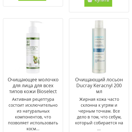
Очищающее молочко
Очищающий лосьон
для лица для всех
Ducray Keracnyl 200
типов кожи Bioselect
мл
200 мл
Активная рецептура
Жирная кожа часто
состоит исключительно
склонна к угрям и
из натуральных
черным точкам. Все
компонентов, что
дело в том, что себум,
позволяет использовать
который собирается на
косм...
...