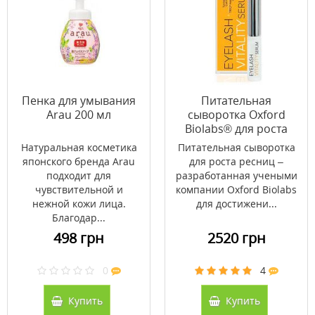
Пенка для умывания
Питательная
Arau 200 мл
сыворотка Oxford
Biolabs® для роста
ресниц 3,5 мл
Натуральная косметика
Питательная сыворотка
японского бренда Arau
для роста ресниц –
подходит для
разработанная учеными
чувствительной и
компании Oxford Biolabs
нежной кожи лица.
для достижени...
Благодар...
498 грн
2520 грн
0
4
Купить
Купить