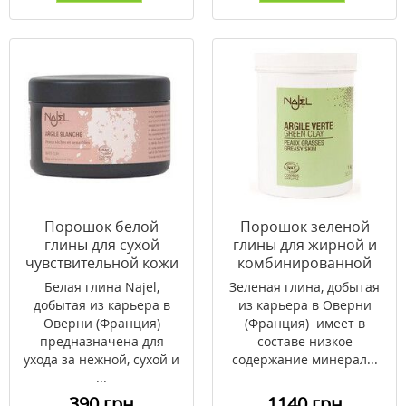
Порошок белой
Порошок зеленой
глины для сухой
глины для жирной и
чувствительной кожи
комбинированной
Najel 90 г
кожи Najel 1 кг
Белая глина Najel,
Зеленая глина, добытая
добытая из карьера в
из карьера в Оверни
Оверни (Франция)
(Франция) имеет в
предназначена для
составе низкое
ухода за нежной, сухой и
содержание минерал...
...
390 грн
1140 грн