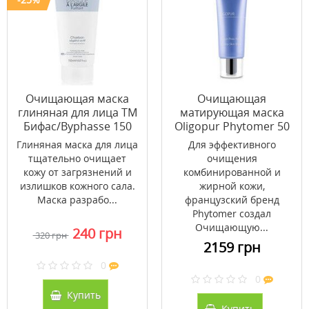
Очищающая маска
Очищающая
глиняная для лица ТМ
матирующая маска
Бифас/Byphasse 150
Oligopur Phytomer 50
мл
мл
Глиняная маска для лица
Для эффективного
тщательно очищает
очищения
кожу от загрязнений и
комбинированной и
излишков кожного сала.
жирной кожи,
Маска разрабо...
французский бренд
Phytomer создал
Очищающую...
240 грн
320 грн
2159 грн
0
0
Купить
Купить