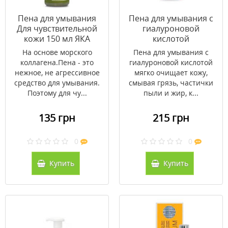
Пена для умывания
Пена для умывания с
Для чувствительной
гиалуроновой
кожи 150 мл ЯКА
кислотой
RESISTHYAL™ ТМ
На основе морского
Пена для умывания с
PHARMEA 150 мл
коллагена.Пена - это
гиалуроновой кислотой
нежное, не агрессивное
мягко очищает кожу,
средство для умывания.
смывая грязь, частички
Поэтому для чу...
пыли и жир, к...
135 грн
215 грн
0
0
Купить
Купить