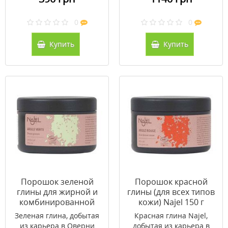
0
0
Купить
Купить
Порошок зеленой
Порошок красной
глины для жирной и
глины (для всех типов
комбинированной
кожи) Najel 150 г
кожи Najel 150 г
Зеленая глина, добытая
Красная глина Najel,
из карьера в Оверни
добытая из карьера в