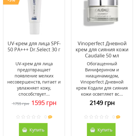
UV-крем для лица SPF-
Vinoperfect Дневной
50 PA+++ Dr.Select 30 г
крем для сияния кожи
Caudalie 50 мл
UV-крем для лица
Обогащенный
предотвращает
Виниферином и
появление мелких
ниацинамидом,
несовершенств, питает и
Vinoperfect Дневной
увлажняет кожу,
крем Кодали для сияния
способствует...
кожи осветляет вс...
1595 грн
2149 грн
1755 грн
0
0
Купить
Купить