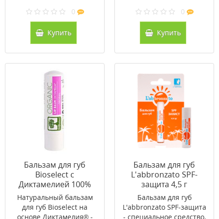
0
0
Купить
Купить
Бальзам для губ
Бальзам для губ
Bioselect с
L'abbronzato SPF-
Диктамелией 100%
защита 4,5 г
органический 4,4г
Натуральный бальзам
Бальзам для губ
для губ Bioselect на
L'abbronzato SPF-защита
основе Диктамелия® -
- специальное средство,