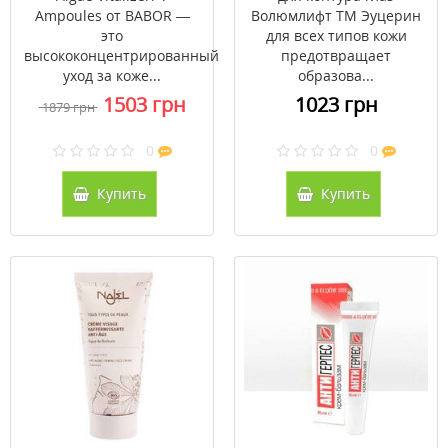
Ampoules от BABOR —
Волюмлифт ТМ Эуцерин
это
для всех типов кожи
высококонцентрированный
предотвращает
уход за коже...
образова...
1503 грн
1023 грн
1879 грн
0
0
Купить
Купить