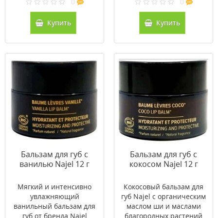
0
0
Купить
Купить
Бальзам для губ с
Бальзам для губ с
ванилью Najel 12 г
кокосом Najel 12 г
Мягкий и интенсивно
Кокосовый бальзам для
увлажняющий
губ Najel с органическим
ванильный бальзам для
маслом ши и маслами
губ от бренда Najel
благородных растений