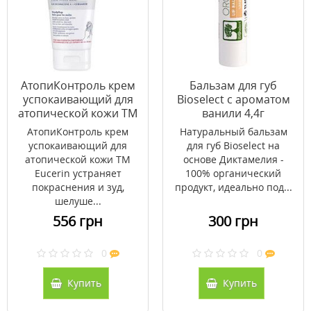
АтопиКонтроль крем
Бальзам для губ
успокаивающий для
Bioselect с ароматом
атопической кожи ТМ
ванили 4,4г
Эуцерин/Eucerin 40
АтопиКонтроль крем
Натуральный бальзам
мл
успокаивающий для
для губ Bioselect на
атопической кожи ТМ
основе Диктамелия -
Eucerin устраняет
100% органический
покраснения и зуд,
продукт, идеально под...
шелуше...
556 грн
300 грн
0
0
Купить
Купить