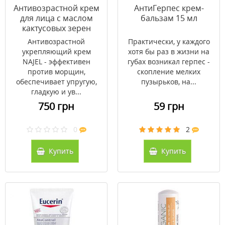
Антивозрастной крем
АнтиГерпес крем-
для лица с маслом
бальзам 15 мл
кактусовых зерен
Najel 50 мл
Антивозрастной
Практически, у каждого
укрепляющий крем
хотя бы раз в жизни на
NAJEL - эффективен
губах возникал герпес -
против морщин,
скопление мелких
обеспечивает упругую,
пузырьков, на...
гладкую и ув...
750 грн
59 грн
0
2
Купить
Купить