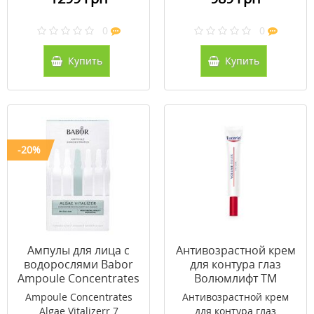
0
0
Купить
Купить
-20%
Ампулы для лица с
Антивозрастной крем
водорослями Babor
для контура глаз
Ampoule Concentrates
Волюмлифт ТМ
Algae Vitalizer 7х2 мл
Эуцерин/Eucerin 15
Ampoule Concentrates
Антивозрастной крем
мл
Algae Vitalizerr 7
для контура глаз