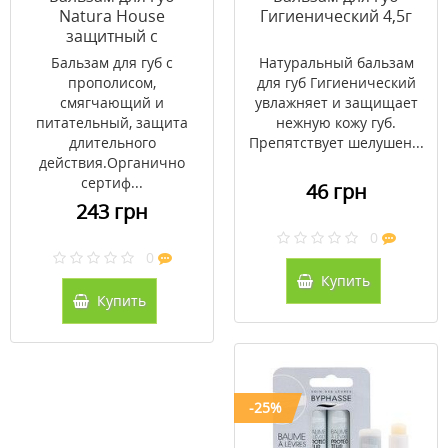
Natura House
Гигиенический 4,5г
защитный с
экстрактом
Бальзам для губ с
Натуральный бальзам
прополиса и
прополисом,
для губ Гигиенический
ароматом меда 10 мл
смягчающий и
увлажняет и защищает
питательный, защита
нежную кожу губ.
длительного
Препятствует шелушен...
действия.Органично
сертиф...
46 грн
243 грн
0
0
Купить
Купить
-25%