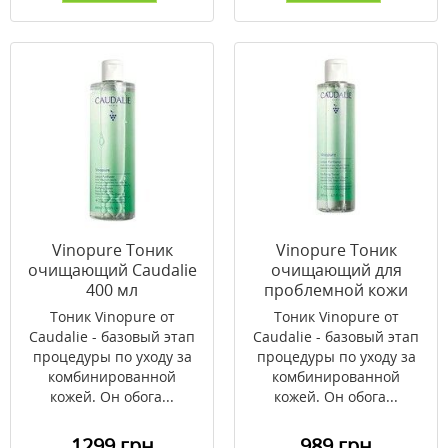
Vinopure Тоник
Vinopure Тоник
очищающий Caudalie
очищающий для
400 мл
проблемной кожи
Caudalie 200 мл
Тоник Vinopure от
Тоник Vinopure от
Caudalie - базовый этап
Caudalie - базовый этап
процедуры по уходу за
процедуры по уходу за
комбинированной
комбинированной
кожей. Он обога...
кожей. Он обога...
1299 грн
989 грн