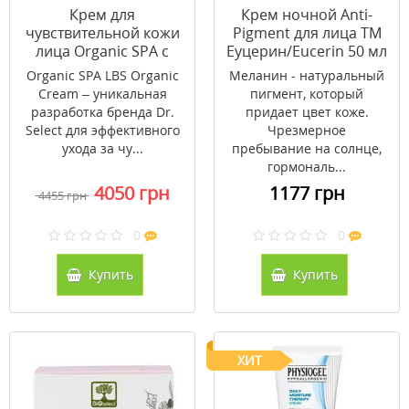
Крем для
Крем ночной Anti-
чувствительной кожи
Pigment для лица ТМ
лица Organic SPA с
Еуцерин/Eucerin 50 мл
пробиотиками Dr.
Organic SPA LBS Organic
Меланин - натуральный
Select 30 г
Cream – уникальная
пигмент, который
разработка бренда Dr.
придает цвет коже.
Select для эффективного
Чрезмерное
ухода за чу...
пребывание на солнце,
гормональ...
4050 грн
1177 грн
4455 грн
0
0
Купить
Купить
ХИТ