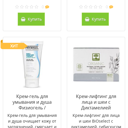
0
0
Купить
Купить
ХИТ
Крем-гель для
Крем-лифтинг для
умывания и душа
лица и шеи с
Физиогель /
Диктамелией
Physiogel® 150 мл
BiOselect 50мл
Крем-гель для умывания
Крем-лифтинг для лица
и душа очищает кожу от
и шеи BiOselect с
загрязнений, смягчает и
диктамелией, гибискусом