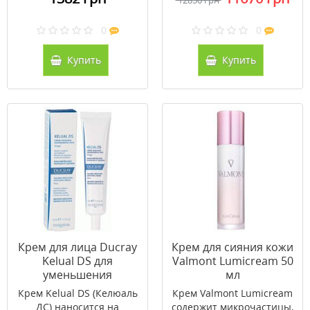
12850 грн
0
0
Купить
Купить
Крем для лица Ducray
Крем для сияния кожи
Kelual DS для
Valmont Lumicream 50
уменьшения
мл
воспаления и
Крем Kelual DS (Келюаль
Крем Valmont Lumicream
шелушения 40 мл
ДС) наносится на
содержит микрочастицы,