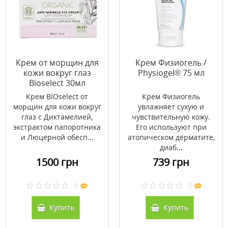
Крем от морщин для
Крем Физиогель /
кожи вокруг глаз
Physiogel® 75 мл
Bioselect 30мл
Крем BIOselect от
Крем Физиогель
морщин для кожи вокруг
увлажняет сухую и
глаз с Диктамелией,
чувствительную кожу.
экстрактом папоротника
Его используют при
и Люцерной обесп...
атопическом дерматите,
диаб...
1500 грн
739 грн
0
0
Купить
Купить