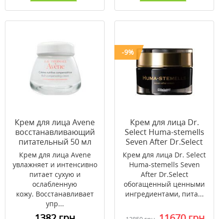
-9%
Крем для лица Avene
Крем для лица Dr.
восстанавливающий
Select Huma-stemells
питательный 50 мл
Seven After Dr.Select
30 г
Крем для лица Avene
Крем для лица Dr. Select
увлажняет и интенсивно
Huma-stemells Seven
питает сухую и
After Dr.Select
ослабленную
обогащенный ценными
кожу. Восстанавливает
ингредиентами, пита...
упр...
1382 грн
11670 грн