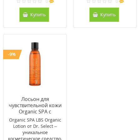
0
0
Купить
Купить
-9%
Лосьон для
чувствительной кожи
Organic SPA с
пробиотиками Dr.
Organic SPA LBS Organic
Select 150 мл
Lotion от Dr. Select –
уникальное
косметическое средство,