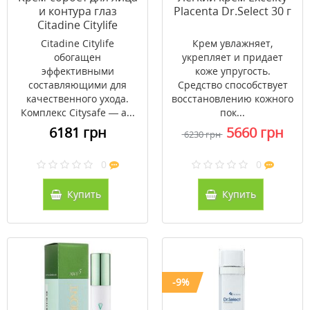
и контура глаз
Placenta Dr.Select 30 г
Citadine Citylife
Phytomer 50 мл
Citadine Citylife
Крем увлажняет,
обогащен
укрепляет и придает
эффективными
коже упругость.
составляющими для
Средство способствует
качественного ухода.
восстановлению кожного
Комплекс Citysafe — а...
пок...
6181 грн
5660 грн
6230 грн
0
0
Купить
Купить
-9%