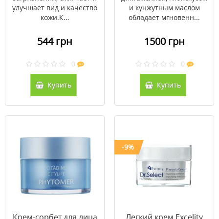
улучшает вид и качество
и кунжутным маслом
кожи.К...
обладает мгновенн...
544 грн
1500 грн
0
0
Купить
Купить
-9%
Крем-сорбет для лица
Легкий крем Excelity