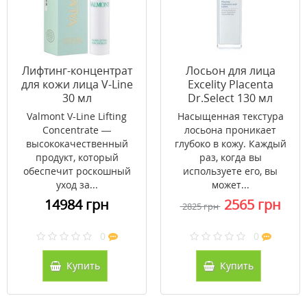
Лифтинг-концентрат
Лосьон для лица
для кожи лица V-Line
Excelity Placenta
30 мл
Dr.Select 130 мл
Valmont V-Line Lifting
Насыщенная текстура
Concentrate —
лосьона проникает
высококачественный
глубоко в кожу. Каждый
продукт, который
раз, когда вы
обеспечит роскошный
используете его, вы
уход за...
может...
14984 грн
2565 грн
2825 грн
0
0
Купить
Купить