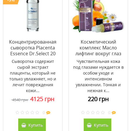
Концентрированная
Косметический
сыворотка Placenta
комплекс Масло
Essence Dr.Select 20
лифтинг вокруг глаз
мл
10 мл
Сыворотка содержит
Чувствительная кожа
сырой экстракт
под глазами нуждается в
плаценты, который не
особом уходе и
только увлажняет, но и
интенсивном
лечит повреждения
увлажнении. Тонкая и
кожи...
нежная к...
4125 грн
220 грн
4540 грн
0
0
Купить
Купить