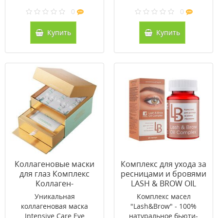
0
0
Купить
Купить
Коллагеновые маски
Комплекс для ухода за
для глаз Комплекс
ресницами и бровями
Коллаген-
LASH & BROW OIL
Мукополисахариды 5
COMPLEX капсулы
Уникальная
Комплекс масел
шт
№20
коллагеновая маска
"Lash&Brow" - 100%
Intensive Care Eye
натуральное бьюти-