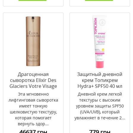
Драгоценная
Защитный дневной
сыворотка Elixir Des
крем Топикрем
Glaciers Votre Visage
Hydra+ SPF50 40 мл
30 мл
Эта мгновенно
Дневной крем легкой
лифтинговая сыворотка
текстуры с высоким
имеет тонкую
уровнем защиты SPF50
шелковистую текстуру,
(UVA/UVB), который
которая помогает
увлажняет в течение 2...
вернуть здор...
46637 грн
779 грн