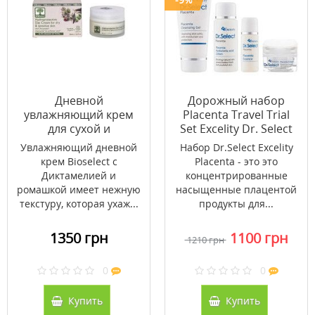
Дневной
Дорожный набор
увлажняющий крем
Placenta Travel Trial
для сухой и
Set Excelity Dr. Select
чувствительной кожи
43 г
Увлажняющий дневной
Набор Dr.Select Excelity
Bioselect 50мл
крем Bioselect с
Placenta - это это
Диктамелией и
концентрированные
ромашкой имеет нежную
насыщенные плацентой
текстуру, которая ухаж...
продукты для...
1350 грн
1100 грн
1210 грн
0
0
Купить
Купить