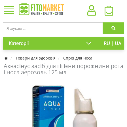
|
Категорії
RU
UA
Товари для здоров'я
Спреї для носа
Аквасінус засіб для гігієни порожнини рота
і носа аерозоль 125 мл