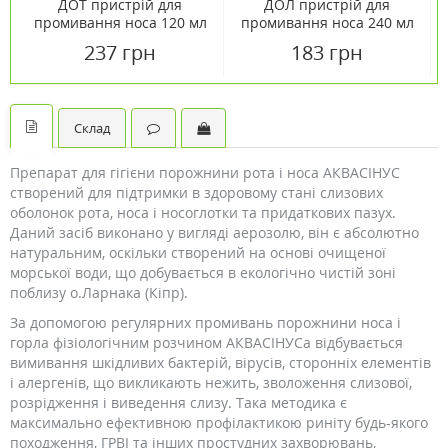
ДОТ пристрій для
ДОЛ пристрій для
промивання носа 120 мл
промивання носа 240 мл
+ засіб №1 пакети по 1 г
+ засіб №1 пакети по 2 г
237 грн
183 грн
№30
№10
Склад
Препарат для гігієни порожнини рота і носа АКВАСІНУС
створений для підтримки в здоровому стані слизових
оболонок рота, носа і носоглотки та придаткових пазух.
Даний засіб виконано у вигляді аерозолю, він є абсолютно
натуральним, оскільки створений на основі очищеної
морської води, що добувається в екологічно чистій зоні
поблизу о.Ларнака (Кіпр).
За допомогою регулярних промивань порожнини носа і
горла фізіологічним розчином АКВАСІНУСа відбувається
вимивання шкідливих бактерій, вірусів, сторонніх елементів
і алергенів, що викликають нежить, зволоження слизової,
розрідження і виведення слизу. Така методика є
максимально ефективною профілактикою риніту будь-якого
походження, ГРВІ та інших простудних захворювань,