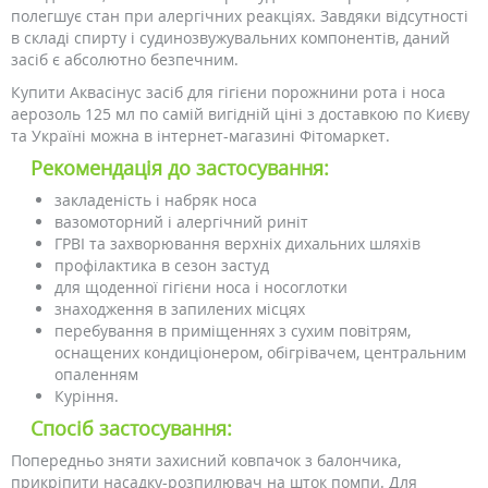
полегшує стан при алергічних реакціях. Завдяки відсутності
в складі спирту і судинозвужувальних компонентів, даний
засіб є абсолютно безпечним.
Купити Аквасінус засіб для гігієни порожнини рота і носа
аерозоль 125 мл по самій вигідній ціні з доставкою по Києву
та Україні можна в інтернет-магазині Фітомаркет.
Рекомендація до застосування:
закладеність і набряк носа
вазомоторний і алергічний риніт
ГРВІ та захворювання верхніх дихальних шляхів
профілактика в сезон застуд
для щоденної гігієни носа і носоглотки
знаходження в запилених місцях
перебування в приміщеннях з сухим повітрям,
оснащених кондиціонером, обігрівачем, центральним
опаленням
Куріння.
Спосіб застосування:
Попередньо зняти захисний ковпачок з балончика,
прикріпити насадку-розпилювач на шток помпи. Для