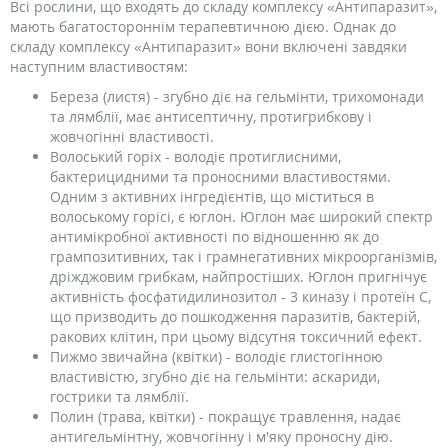
Всі рослини, що входять до складу комплексу «Антипаразит»,
мають багатостороннім терапевтичною дією. Однак до
складу комплексу «Антипаразит» вони включені завдяки
наступним властивостям:
Береза ​​(листя) - згубно діє на гельмінти, трихомонади
та лямблії, має антисептичну, протигрибкову і
жовчогінні властивості.
Волоський горіх - володіє протиглисними,
бактерицидними та проносними властивостями.
Одним з активних інгредієнтів, що міститься в
волоському горісі, є юглон. Юглон має широкий спектр
антимікробної активності по відношенню як до
грампозитивних, так і грамнегативних мікроорганізмів,
дріжджовим грибкам, найпростіших. Юглон пригнічує
активність фосфатидилинозитол - 3 киназу і протеїн С,
що призводить до пошкодження паразитів, бактерій,
ракових клітин, при цьому відсутня токсичний ефект.
Пижмо звичайна (квітки) - володіє глистогінною
властивістю, згубно діє на гельмінти: аскариди,
гострики та лямблії.
Полин (трава, квітки) - покращує травлення, надає
антигельмінтну, жовчогінну і м'яку проносну дію.