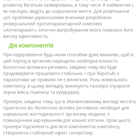
розвитку багатьох захворювань, в тому числі й найважчих і,
як наслідок, ведуть до скорочення життя. Для розв'язання
цієї проблеми українськими вченими розроблено
універсальний протипаразитарний комплекс
«Антипаразит», клінічні випробування якого показали його
високу ефективність.
Дія компонентів
При оздоровленні будь-яким способом дуже важливо, щоб в
цей період в організм надходила необхідна кількість
біологічно активних речовин, завдяки чому він буде
продовжувати працювати стабільно. І при боротьбі з
паразитами це правило не є винятком. Роль живильного
комплексу, в цьому випадку, виконують прозери (пророслі
зерна вівса, пшениці та кукурудзи).
Прозери, завдяки тому, що в збалансованому вигляді містять
практично всі біологічно активні речовини, необхідні для
нормальної життєдіяльності організму людини, є
повноцінним харчуванням для кожної клітини. Крім цього,
прозери підсилюють дію всіх компонентів комплексу,
створюючи стабільний ефект синергізму.