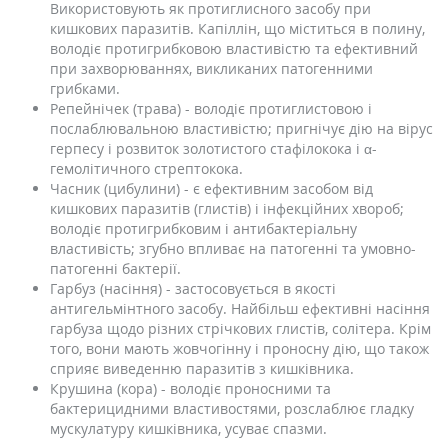
Використовують як протиглисного засобу при
кишкових паразитів. Капіллін, що міститься в полину,
володіє протигрибковою властивістю та ефективний
при захворюваннях, викликаних патогенними
грибками.
Репейнічек (трава) - володіє протиглистовою і
послаблювальною властивістю; пригнічує дію на вірус
герпесу і розвиток золотистого стафілокока і α-
гемолітичного стрептокока.
Часник (цибулини) - є ефективним засобом від
кишкових паразитів (глистів) і інфекційних хвороб;
володіє протигрибковим і антибактеріальну
властивість; згубно впливає на патогенні та умовно-
патогенні бактерії.
Гарбуз (насіння) - застосовується в якості
антигельмінтного засобу. Найбільш ефективні насіння
гарбуза щодо різних стрічкових глистів, солітера. Крім
того, вони мають жовчогінну і проносну дію, що також
сприяє виведенню паразитів з кишківника.
Крушина (кора) - володіє проносними та
бактерицидними властивостями, розслаблює гладку
мускулатуру кишківника, усуває спазми.