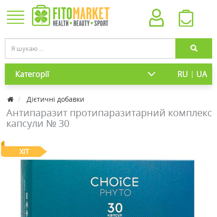
|
Категорії
RU
UA
Дієтичні добавки
Антипаразит протипаразитарний комплекс
капсули № 30
ХІТ