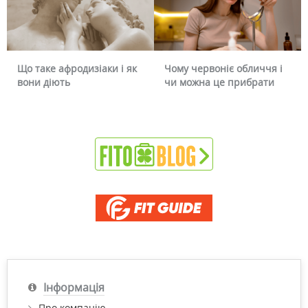
Що таке афродизіаки і як
Чому червоніє обличчя і
вони діють
чи можна це прибрати
Інформація
Про компанію