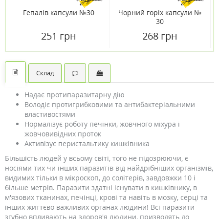
Гепалів капсули №30
Чорний горіх капсули №
30
251 грн
268 грн
Склад
Надає протипаразитарну дію
Володіє протигрибковими та антибактеріальними
властивостями
Нормалізує роботу печінки, жовчного міхура і
жовчовивідних проток
Активізує перистальтику кишківника
Більшість людей у ​​всьому світі, того не підозрюючи, є
носіями тих чи інших паразитів від найдрібніших організмів,
видимих ​​тільки в мікроскоп, до солітерів, завдовжки 10 і
більше метрів. Паразити здатні існувати в кишківнику, в
м'язових тканинах, печінці, крові та навіть в мозку, серці та
інших життєво важливих органах людини! Всі паразити
згубно впливають на здоров'я людини, призводять до