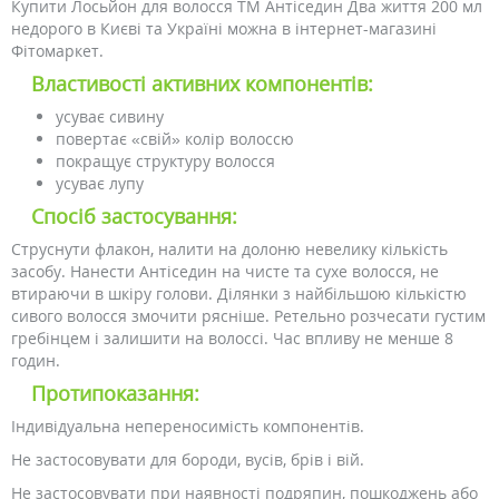
Купити Лосьйон для волосся ТМ Антіседин Два життя 200 мл
недорого в Києві та Україні можна в інтернет-магазині
Фітомаркет.
Властивості активних компонентів:
усуває сивину
повертає «свій» колір волоссю
покращує структуру волосся
усуває лупу
Спосіб застосування:
Струснути флакон, налити на долоню невелику кількість
засобу. Нанести Антіседин на чисте та сухе волосся, не
втираючи в шкіру голови. Ділянки з найбільшою кількістю
сивого волосся змочити рясніше. Ретельно розчесати густим
гребінцем і залишити на волоссі. Час впливу не менше 8
годин.
Протипоказання:
Індивідуальна непереносимість компонентів.
Не застосовувати для бороди, вусів, брів і вій.
Не застосовувати при наявності подряпин, пошкоджень або