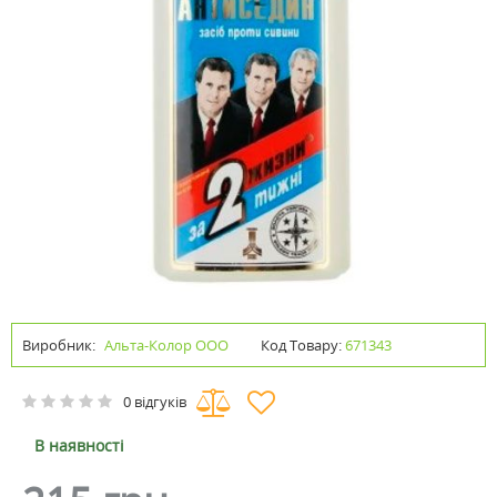
Виробник:
Альта-Колор ООО
Код Товару:
671343
0 відгуків
В наявності