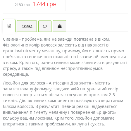
випадіння волосся 60 мл
1744 грн
2180 грн
Склад
Сивина - проблема, яка не завжди пов'язана з віком.
Фізіологічно колір волосся залежить від наявності в
організмі пігменту меланіну, причому, його кількість прямо
пов'язана з генетичною схильністю і зазвичай зменшується
з віком. Крім того, рання сивина може з'явитися в результаті
стресу, а також під впливом несприятливих умов
середовища.
Лосьйон для волосся «Антіседин Два життя» містить
запатентовану формулу, завдяки якій натуральний колір
волосся повертається після застосування протягом 2-3
тижнів. Дію активних компонентів пов'язують з кератином -
білком волосся. В результаті певної реакції відбувається
вивільнення пігменту меланіну і повернення «рідного»
кольору вашим локонам. Крім того, лосьйон допомагає
впоратися з такими проблемами, як лупа і сухість.