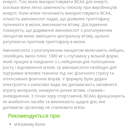
енергії. Тіло воліє використовувати BCAA для енергії,
оскільки вони легко замінюють глюкозу при виробництві
енергії. Коли м'язи починають використовувати BCAA,
кількість амінокислот падає, що дозволяє триптофану
проникати в мозок, викликаючи втому. Дослідження
показують, що додавання амінокислот з розгалуженим
ланцюгом може зменшити центральну втому, щільно
регулюючи приплив триптофану в мозок.
Амінокислоти з розгалуженим ланцюгом включають лейцин,
ізолейцин, валін плюс 1000 мг L-глутаміну у вільній формі,
який працює в поєднанні з L-лейцином для поліпшення
росту і відновлення м'язів. Ці амінокислоти необхідні для
підтримки м'язової тканини під час фізичного стресу та
інтенсивних фізичних вправ. У формулу були додані
електроліти з кокосової води, які допомагають заповнити
втрату мінералів, знижуючи ризик втоми, спазмів і
зневоднення. З точки зору спортсменів, BCAAs функціонують
як анаболічні засоби та викликають щадне дію, яке
допомагає організму не спалювати м'язи.
Рекомендується при:
м'язовому болю