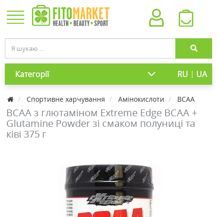
|
Категорії
RU
UA
Cпортивне харчування
Амінокислоти
BCAA
BCAA з глютаміном Extreme Edge BCAA +
Glutamine Powder зі смаком полуниці та
ківі 375 г