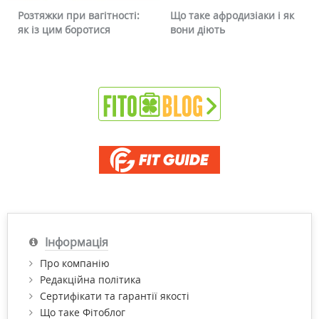
Що таке афродизіаки і як
Чому червоніє обличчя і
вони діють
чи можна це прибрати
Інформація
Про компанію
Редакційна політика
Сертифікати та гарантії якості
Що таке Фітоблог