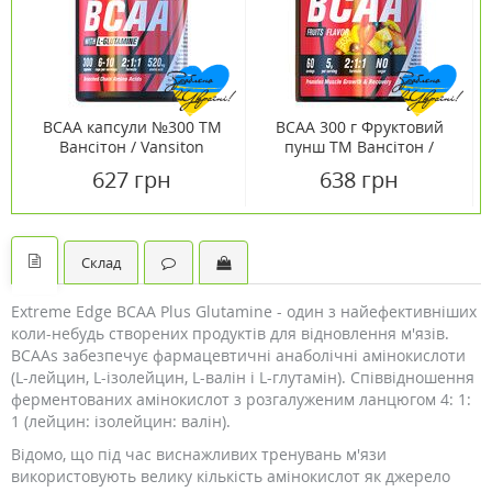
ВСАА капсули №300 ТМ
BCAA 300 г Фруктовий
Вансітон / Vansiton
пунш ТМ Вансітон /
Vansiton
627 грн
638 грн
Склад
Extreme Edge BCAA Plus Glutamine - один з найефективніших
коли-небудь створених продуктів для відновлення м'язів.
BCAAs забезпечує фармацевтичні анаболічні амінокислоти
(L-лейцин, L-ізолейцин, L-валін і L-глутамін). Співвідношення
ферментованих амінокислот з розгалуженим ланцюгом 4: 1:
1 (лейцин: ізолейцин: валін).
Відомо, що під час виснажливих тренувань м'язи
використовують велику кількість амінокислот як джерело